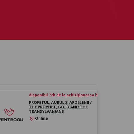
disponibil 72h de la achiziționarea biletului
PROFETUL, AURUL ȘI ARDELENII /
THE PROPHET, GOLD AND THE
TRANSYLVANIANS
Online
location_on