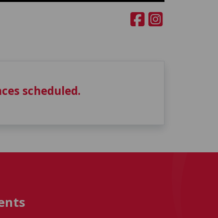
ces scheduled.
ents