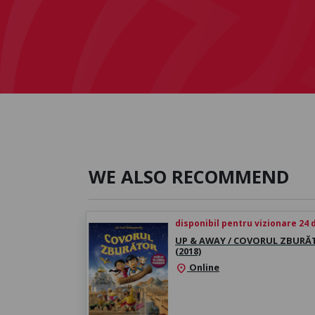
WE ALSO RECOMMEND
disponibil pentru vizionare 24 d
UP & AWAY / COVORUL ZBURĂ
(2018)
Online
location_on