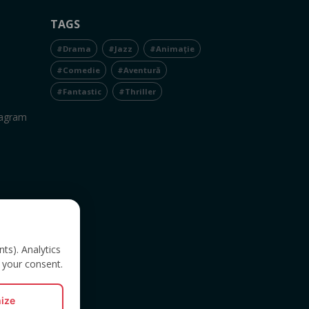
TAGS
#Drama
#Jazz
#Animație
#Comedie
#Aventură
#Fantastic
#Thriller
tagram
nts). Analytics
 your consent.
ize