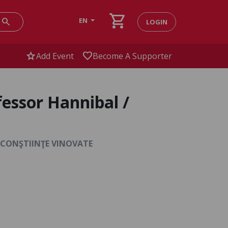
shopping_cart
search
EN
LOGIN
star
favorite
Add Event
Become A Supporter
fessor Hannibal /
: CONŞTIINŢE VINOVATE