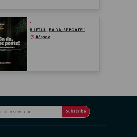
-
BILETUL „BA DA, SE POATE!”
Râșnov
location_on
Subscribe