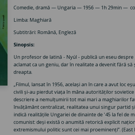
Comedie, dramă — Ungaria — 1956 — 1h 29min — cop
Limba: Maghiară
Subtitrări: Română, Engleză
Sinopsis:
Un profesor de latină - Nyúl - publică un eseu despre 
aclamat ca un geniu, dar în realitate a devenit fără să 
dreapta.
„Filmul, lansat în 1956, același an în care a avut loc 
civili și-au pierdut viața în mâna autorităților sovietic
descriere a nemulțumirii tot mai mari a maghiarilor f
învățământ centralizat, realitatea unui singur partid ș
indică realitățile Ungariei de dinainte de '45 la fel de
comunist: deși există o anumită retorică explicit națion
extremismului politic sunt cei mai proeminenți”. (East