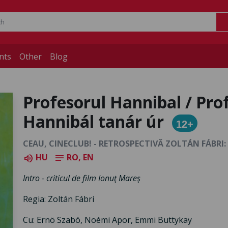
nts
Other
Blog
Profesorul Hannibal / Pro
Hannibál tanár úr
12+
CEAU, CINECLUB! - RETROSPECTIVĂ ZOLTÁN FÁBRI
HU
RO, EN
volume_up
notes
Intro - criticul de film Ionuţ Mareş
Regia: Zoltán Fábri
Cu: Ernö Szabó, Noémi Apor, Emmi Buttykay