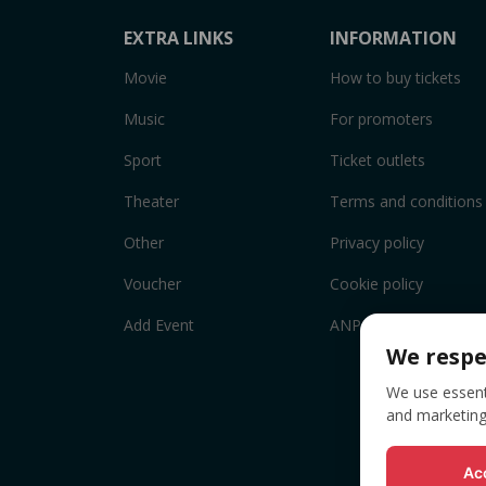
EXTRA LINKS
INFORMATION
Movie
How to buy tickets
Music
For promoters
Sport
Ticket outlets
Theater
Terms and conditions
Other
Privacy policy
Voucher
Cookie policy
Add Event
ANPC
We respe
We use essenti
and marketing
Acc