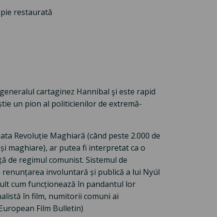
ie restaurată
generalul cartaginez Hannibal şi este rapid
știe un pion al politicienilor de extremă-
eșuata Revoluție Maghiară (când peste 2.000 de
e și maghiare), ar putea fi interpretat ca o
ață de regimul comunist. Sistemul de
i renunțarea involuntară și publică a lui Nyúl
 mult cum funcționează în pandantul lor
alistă în film, numitorii comuni ai
 European Film Bulletin)