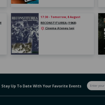
17:30 - Tomorrow, 8 August
M
RECONSTITUIREA (1968)
Cinema Ateneu Iași
location_on
Stay Up To Date With Your Favorite Events