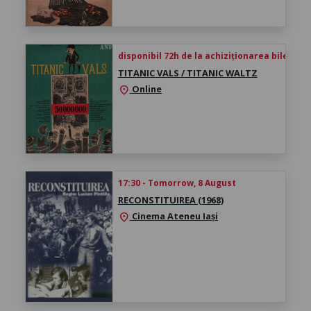
disponibil 72h de la achiziționarea biletului
TITANIC VALS / TITANIC WALTZ
Online
location_on
17:30 - Tomorrow, 8 August
RECONSTITUIREA (1968)
Cinema Ateneu Iași
location_on