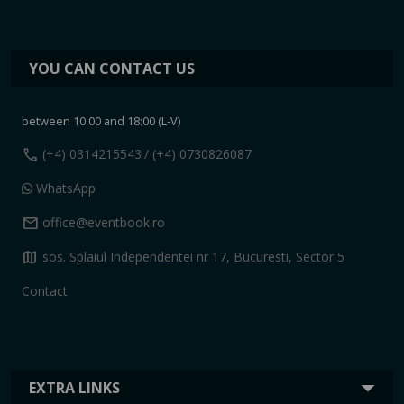
YOU CAN CONTACT US
between 10:00 and 18:00 (L-V)
call
(+4) 0314215543
/ (+4) 0730826087
WhatsApp
mail
office@eventbook.ro
map
sos. Splaiul Independentei nr 17, Bucuresti, Sector 5
Contact
EXTRA LINKS