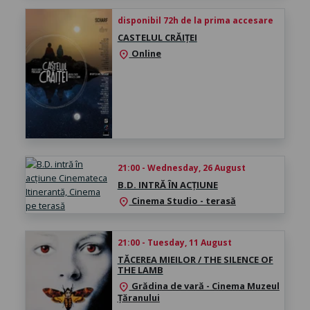
disponibil 72h de la prima accesare
CASTELUL CRĂIȚEI
Online
location_on
21:00 - Wednesday, 26 August
B.D. INTRĂ ÎN ACȚIUNE
Cinema Studio - terasă
location_on
21:00 - Tuesday, 11 August
TĂCEREA MIEILOR / THE SILENCE OF
THE LAMB
Grădina de vară - Cinema Muzeul
location_on
Țăranului