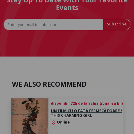
Events
Subscribe
WE ALSO RECOMMEND
disponibil 72h de la achiziționarea biletului
UN FILM CU O FATĂ FERMECĂTOARE /
THIS CHARMING GIRL
Online
location_on