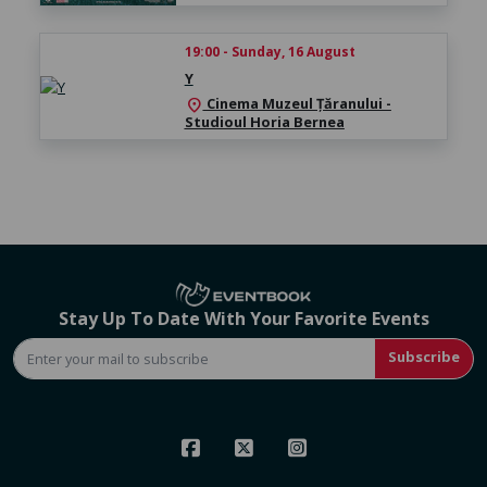
19:00 - Sunday, 16 August
Y
Cinema Muzeul Țăranului -
location_on
Studioul Horia Bernea
Stay Up To Date With Your Favorite Events
Subscribe