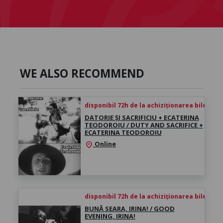
WE ALSO RECOMMEND
disponibil 72h de la achiziționarea biletului
DATORIE ȘI SACRIFICIU + ECATERINA
TEODOROIU / DUTY AND SACRIFICE +
ECATERINA TEODOROIU
Online
location_on
disponibil 72h de la achiziționarea biletului
BUNĂ SEARA, IRINA! / GOOD
EVENING, IRINA!