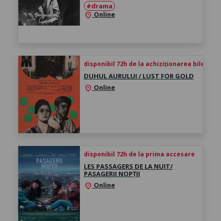
#drama
Online
location_on
disponibil 72h de la achiziționarea biletului
DUHUL AURULUI / LUST FOR GOLD
Online
location_on
disponibil 72h de la prima accesare
LES PASSAGERS DE LA NUIT/
PASAGERII NOPȚII
Online
location_on