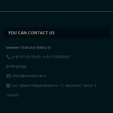
YOU CAN CONTACT US
between 10:00 and 18:00 (L-V)
call
(+4) 0314215543
/ (+4) 0730826087
WhatsApp
mail
office@eventbook.ro
map
sos. Splaiul Independentei nr 17, Bucuresti, Sector 5
Contact