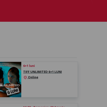
6+1 luni
TIFF UNLIMITED 6+1 LUNI
Online
location_on