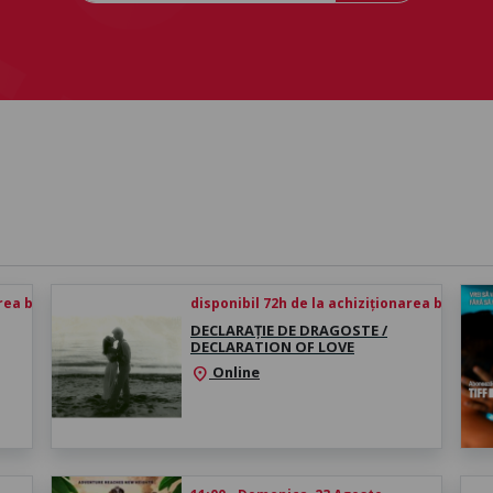
rea biletului
disponibil 72h de la achiziționarea biletului
DECLARAȚIE DE DRAGOSTE /
DECLARATION OF LOVE
Online
location_on