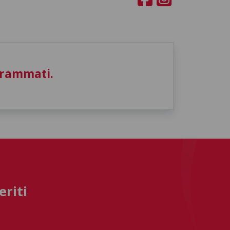
grammati.
eriti