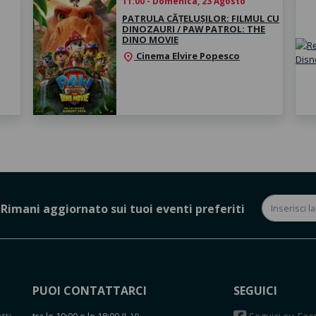
11:00 - Domenica, 23 Agosto
PATRULA CĂȚELUȘILOR: FILMUL CU
DINOZAURI / PAW PATROL: THE
DINO MOVIE
Cinema Elvire Popesco
location_on
Rimani aggiornato sui tuoi eventi preferiti
PUOI CONTATTARCI
SEGUICI
tra le 10:00 e le 18:00 (L-V)