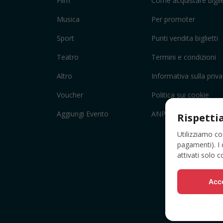
Film
Come acquistare biglie
Musica
Per promoter
Sport
Punti vendita biglietti
Teatro
Termini e condizioni
Altro
Informativa sulla priv
Voucher
Politica sui cookie
Aggiungi Evento
ANPC
Rispetti
Utilizziamo co
pagamenti). I 
attivati solo 
Acce