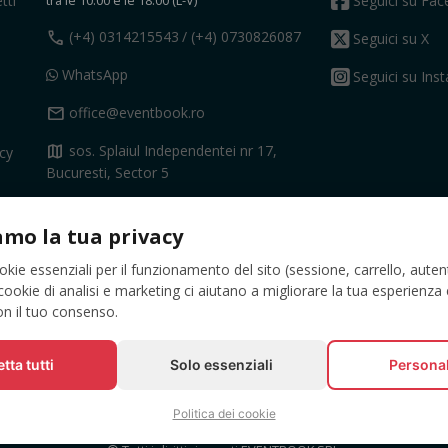
tti
Seguici su Fa
call
(+4) 0314215543
/ (+4) 0730826087
Seguici su X
WhatsApp
Seguici su Ins
mail
office@eventbook.ro
map
sos. Splaiul Independentei nr 17,
acy
Bucuresti, Sector 5
Contatto
amo la tua privacy
okie essenziali per il funzionamento del sito (sessione, carrello, auten
cookie di analisi e marketing ci aiutano a migliorare la tua esperienz
con il tuo consenso.
tta tutti
Solo essenziali
Persona
Politica dei cookie