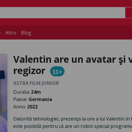
e
Altro
Blog
Valentin are un avatar şi 
regizor
11+
ASTRA FILM JUNIOR
Durata:
24m
Paese:
Germania
Anno:
2022
Datorită tehnologiei, prezenţa la ore a lui Valentin în
este posibilă pentru că are un robot special programat 