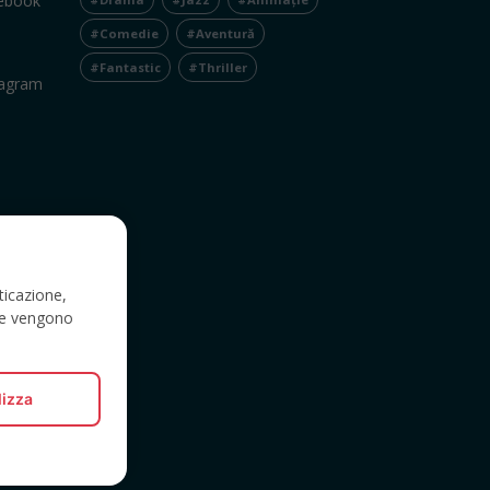
cebook
#Comedie
#Aventură
#Fantastic
#Thriller
tagram
ticazione,
a e vengono
lizza