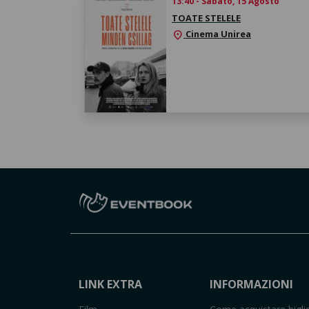
13:40 - Sabato, 15 Agosto
TOATE STELELE
Cinema Unirea
location_on
LINK EXTRA
INFORMAZIONI