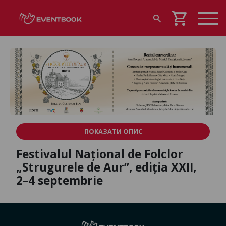
shopping_cart
search
ПОКАЗАТИ ОПИС
Festivalul Național de Folclor
„Strugurele de Aur”, ediția XXII,
2–4 septembrie