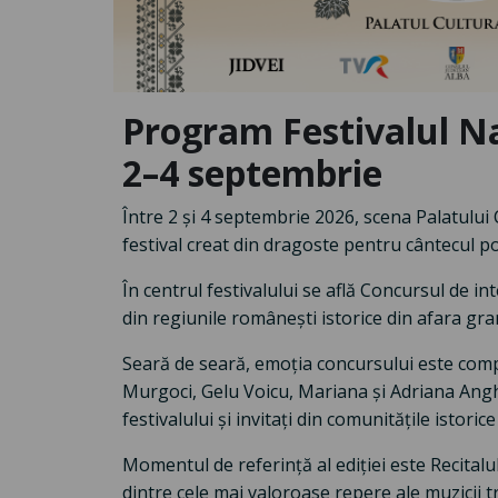
Program Festivalul Naț
2–4 septembrie
Între 2 și 4 septembrie 2026, scena Palatului 
festival creat din dragoste pentru cântecul p
În centrul festivalului se află Concursul de in
din regiunile românești istorice din afara gran
Seară de seară, emoția concursului este comple
Murgoci, Gelu Voicu, Mariana și Adriana Angh
festivalului și invitați din comunitățile istor
Momentul de referință al ediției este Recita
dintre cele mai valoroase repere ale muzicii t