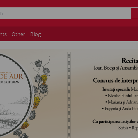
nts
Other
Blog