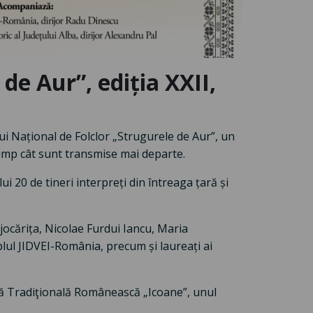
de Aur”, ediția XXII,
lui Național de Folclor „Strugurele de Aur”, un
 timp cât sunt transmise mai departe.
ui 20 de tineri interpreți din întreaga țară și
jocărița, Nicolae Furdui Iancu, Maria
lul JIDVEI-România, precum și laureați ai
ică Tradiţională Românească „Icoane”, unul