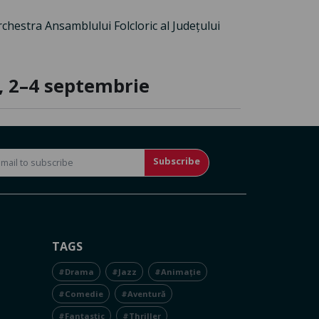
chestra Ansamblului Folcloric al Județului
I, 2–4 septembrie
Subscribe
TAGS
#Drama
#Jazz
#Animație
#Comedie
#Aventură
#Fantastic
#Thriller