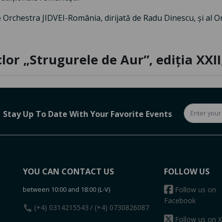
Orchestra JIDVEI-România, dirijată de Radu Dinescu, și al Or
clor „Strugurele de Aur”, ediția XXI
Stay Up To Date With Your Favorite Events
YOU CAN CONTACT US
FOLLOW US
between 10:00 and 18:00 (L-V)
Follow us on
Facebook
call
(+4) 0314215543
/ (+4) 0730826087
Follow us on X