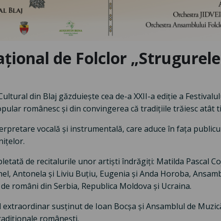
ional de Folclor „Strugurele 
Cultural din Blaj găzduiește cea de-a XXII-a ediție a Festivalu
opular românesc și din convingerea că tradițiile trăiesc atât
terpretare vocală și instrumentală, care aduce în fața publicul
ițelor.
tată de recitalurile unor artiști îndrăgiți: Matilda Pascal Co
el, Antonela și Liviu Buțiu, Eugenia și Anda Horoba, Ansamb
ice de români din Serbia, Republica Moldova și Ucraina.
lul extraordinar susținut de Ioan Bocșa și Ansamblul de Muz
radiționale românești.