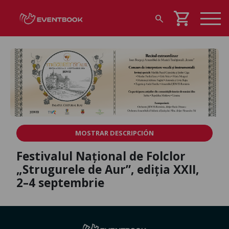
shopping_cart
search
MOSTRAR DESCRIPCIÓN
Festivalul Național de Folclor
„Strugurele de Aur”, ediția XXII,
2–4 septembrie