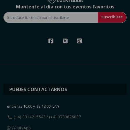
Mantente al día con tus eventos favoritos
Suscribirse
PUEDES CONTACTARNOS
entre las 10:00 y las 18:00 (L-V)
call
(+4) 0314215543
/ (+4) 0730826087
WhatsApp