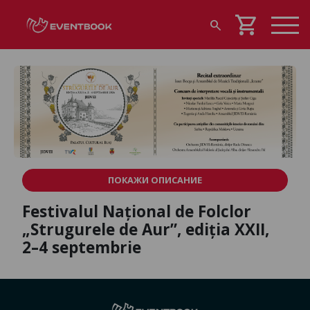
shopping_cart
search
ПОКАЖИ ОПИСАНИЕ
Festivalul Național de Folclor
„Strugurele de Aur”, ediția XXII,
2–4 septembrie