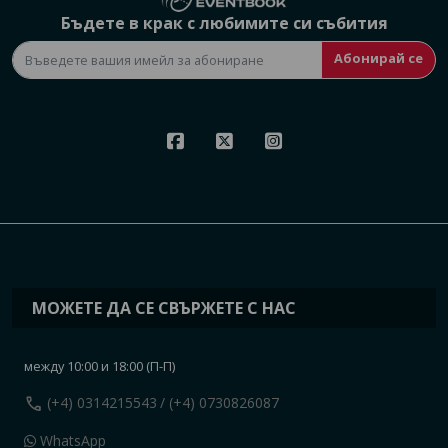
Бъдете в крак с любимите си събития
Абонирай се
МОЖЕТЕ ДА СЕ СВЪРЖЕТЕ С НАС
между 10:00 и 18:00 (П-П)
call
(+4) 0314215543
/ (+4) 0730826087
WhatsApp