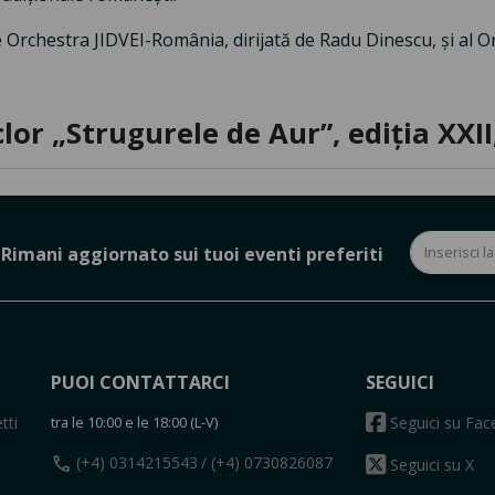
Orchestra JIDVEI-România, dirijată de Radu Dinescu, și al Or
clor „Strugurele de Aur”, ediția XXI
Rimani aggiornato sui tuoi eventi preferiti
PUOI CONTATTARCI
SEGUICI
tti
tra le 10:00 e le 18:00 (L-V)
Seguici su Fa
call
(+4) 0314215543
/ (+4) 0730826087
Seguici su X