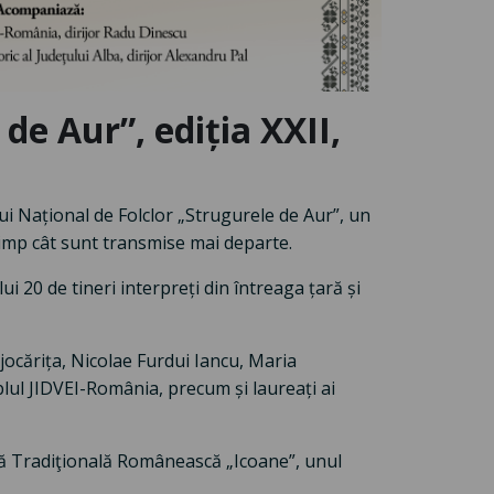
de Aur”, ediția XXII,
lui Național de Folclor „Strugurele de Aur”, un
 timp cât sunt transmise mai departe.
ui 20 de tineri interpreți din întreaga țară și
jocărița, Nicolae Furdui Iancu, Maria
lul JIDVEI-România, precum și laureați ai
ică Tradiţională Românească „Icoane”, unul