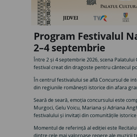
Program Festivalul Naț
2–4 septembrie
Între 2 și 4 septembrie 2026, scena Palatului 
festival creat din dragoste pentru cântecul p
În centrul festivalului se află Concursul de in
din regiunile românești istorice din afara gran
Seară de seară, emoția concursului este comple
Murgoci, Gelu Voicu, Mariana și Adriana Angh
festivalului și invitați din comunitățile istor
Momentul de referință al ediției este Recita
dintre cele mai valoroase repere ale muzicii t