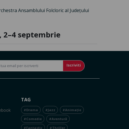
chestra Ansamblului Folcloric al Județului
I, 2–4 septembrie
Iscriviti
TAG
cebook
#Drama
#Jazz
#Animație
#Comedie
#Aventură
#Fantastic
#Thriller