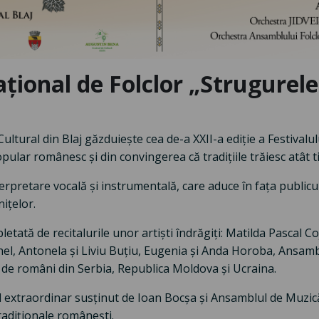
ional de Folclor „Strugurele 
Cultural din Blaj găzduiește cea de-a XXII-a ediție a Festivalu
opular românesc și din convingerea că tradițiile trăiesc atât
terpretare vocală și instrumentală, care aduce în fața publicul
ițelor.
tată de recitalurile unor artiști îndrăgiți: Matilda Pascal Co
el, Antonela și Liviu Buțiu, Eugenia și Anda Horoba, Ansamb
ice de români din Serbia, Republica Moldova și Ucraina.
lul extraordinar susținut de Ioan Bocșa și Ansamblul de Muz
radiționale românești.