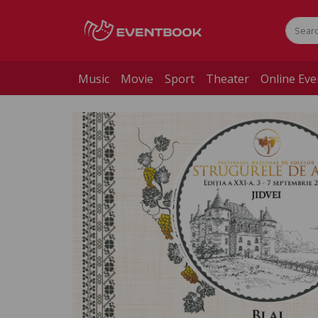
Music
Movie
Sport
Theater
Online Eve