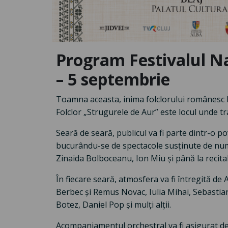
Program Festivalul Naț
– 5 septembrie
Toamna aceasta, inima folclorului românesc bat
Folclor „Strugurele de Aur” este locul unde tradi
Seară de seară, publicul va fi parte dintr-o po
bucurându-se de spectacole susținute de nume
Zinaida Bolboceanu, Ion Miu și până la recit
În fiecare seară, atmosfera va fi întregită de 
Berbec și Remus Novac, Iulia Mihai, Sebastian
Botez, Daniel Pop și mulți alții.
Acompaniamentul orchestral va fi asigurat de 