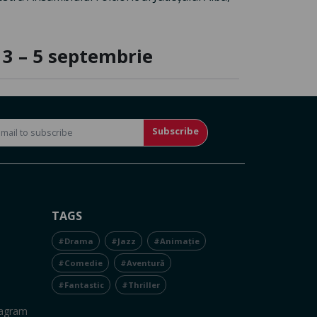
, 3 – 5 septembrie
Subscribe
TAGS
#Drama
#Jazz
#Animație
#Comedie
#Aventură
#Fantastic
#Thriller
tagram