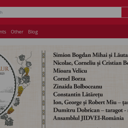
nts
Other
Blog