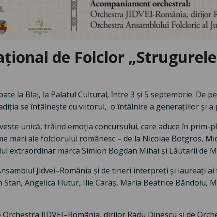
ional de Folclor „Strugurele 
e la Blaj, la Palatul Cultural, între 3 și 5 septembrie. De pe
ția se întâlnește cu viitorul, o întâlnire a generațiilor și a pu
veste unică, trăind emoția concursului, care aduce în prim-pla
 mari ale folclorului românesc – de la Nicolae Botgros, Mi
alul extraordinar marca Simion Bogdan Mihai și Lăutarii de M
Ansamblul Jidvei–România și de tineri interpreți și laureați ai
 Stan, Angelica Flutur, Ilie Caraș, Maria Beatrice Băndoiu, M
Orchestra JIDVEI–România, dirijor Radu Dinescu și de Orches