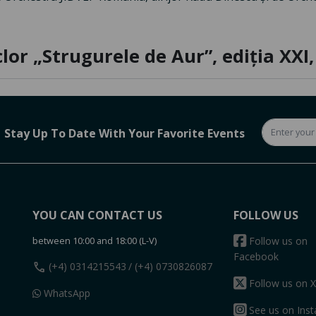
clor „Strugurele de Aur”, ediția XXI
Stay Up To Date With Your Favorite Events
YOU CAN CONTACT US
FOLLOW US
between 10:00 and 18:00 (L-V)
Follow us on
Facebook
call
(+4) 0314215543
/ (+4) 0730826087
Follow us on X
WhatsApp
See us on Ins