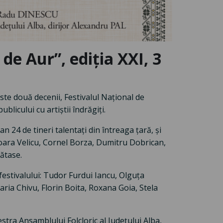
de Aur”, ediția XXI, 3
ste două decenii, Festivalul Național de
blicului cu artiștii îndrăgiți.
n 24 de tineri talentați din întreaga țară, și
oara Velicu, Cornel Borza, Dumitru Dobrican,
ătase.
 festivalului: Tudor Furdui Iancu, Olguța
aria Chivu, Florin Boita, Roxana Goia, Stela
tra Ansamblului Folcloric al Județului Alba,