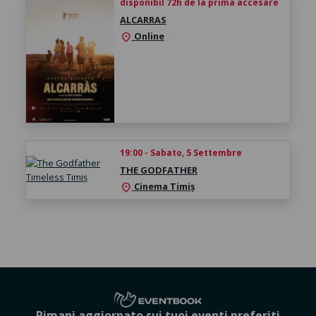
disponibil 72h de la prima accesare
ALCARRAS
Online
location_on
19:00 - Sabato, 5 Settembre
THE GODFATHER
Cinema Timiș
location_on
Rimani aggiornato sui tuoi eventi preferiti