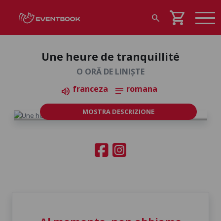
shopping_cart
search
Une heure de tranquillité
O ORĂ DE LINIȘTE
franceza
romana
volume_up
notes
MOSTRA DESCRIZIONE