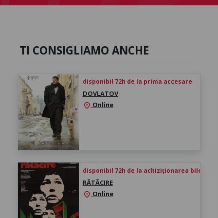
TI CONSIGLIAMO ANCHE
disponibil 72h de la prima accesare
DOVLATOV
Online
location_on
disponibil 72h de la achiziționarea biletului
RĂTĂCIRE
Online
location_on