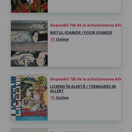
disponibil 72h de la achiziționarea biletului
BIETUL IOANIDE / POOR IOANIDE
Online
location_on
disponibil 72h de la achiziționarea biletului
LICEENII ÎN ALERTĂ / TEENAGERS IN
ALLERT
Online
location_on