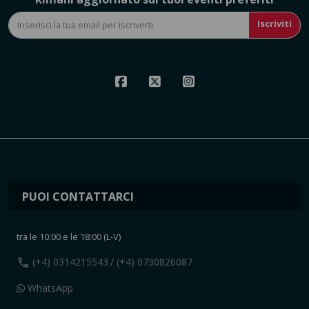
Iscriviti
PUOI CONTATTARCI
tra le 10:00 e le 18:00 (L-V)
call
(+4) 0314215543
/ (+4) 0730826087
WhatsApp