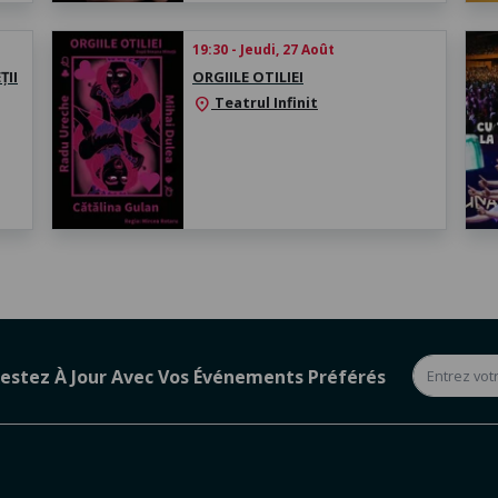
19:30 - Jeudi, 27 Août
ȚII
ORGIILE OTILIEI
Teatrul Infinit
location_on
estez À Jour Avec Vos Événements Préférés