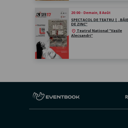
20:00 - Demain, 8 Août
SPECTACOL DE TEATRU | „BĂIE
DE ZINC”
Teatrul Național "Vasile
location_on
Alecsandri"
R