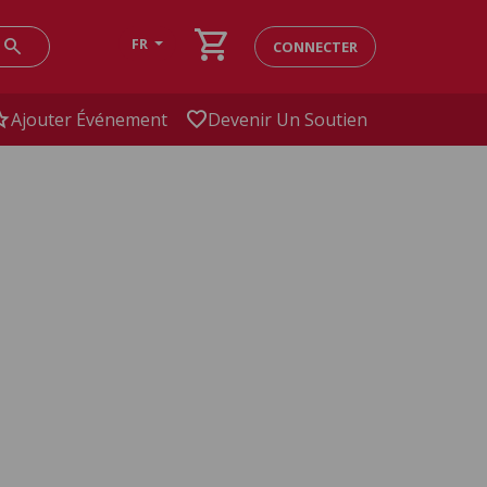
shopping_cart
search
FR
CONNECTER
ar
favorite
Ajouter Événement
Devenir Un Soutien