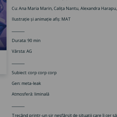
Cu: Ana Maria Marin, Calița Nantu, Alexandra Harapu, C
Ilustrație și animație afiș: MAT
_______
Durata: 90 min
Vârsta: AG
_______
Subiect: corp corp corp
Gen: meta-leak
Atmosferă: liminală
_______
Trecând printr-un șir nesfârșit de situații care îi cer 