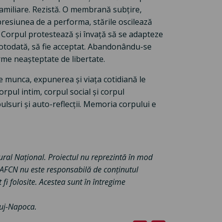
familiare. Rezistă. O membrană subțire,
 presiunea de a performa, stările oscilează
l. Corpul protestează și învață să se adapteze
 totodată, să fie acceptat. Abandonându-se
orme neașteptate de libertate.
munca, expunerea și viața cotidiană le
rpul intim, corpul social și corpul
ulsuri și auto-reflecții. Memoria corpului e
tural Național. Proiectul nu reprezintă în mod
. AFCN nu este responsabilă de conținutul
 fi folosite. Acestea sunt în întregime
Cluj-Napoca.