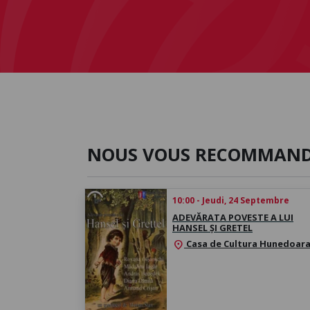
NOUS VOUS RECOMMAN
10:00 - Jeudi, 24 Septembre
ADEVĂRATA POVESTE A LUI
HANSEL ȘI GRETEL
Casa de Cultura Hunedoar
location_on