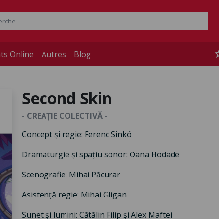
st
ts Online
Autres
Blog
Second Skin
- CREAȚIE COLECTIVĂ -
Concept și regie: Ferenc Sinkó
Dramaturgie și spațiu sonor: Oana Hodade
Scenografie: Mihai Păcurar
Asistență regie: Mihai Gligan
Sunet și lumini: Cătălin Filip și Alex Maftei