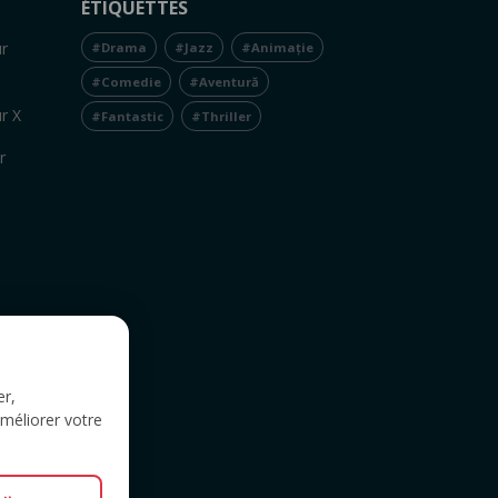
ÉTIQUETTES
r
#Drama
#Jazz
#Animație
#Comedie
#Aventură
r X
#Fantastic
#Thriller
r
er,
améliorer votre