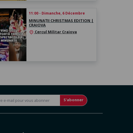
11:00 - Dimanche, 6 Décembre
MINUNAȚII CHRISTMAS EDITION |
CRAIOVA
Cercul Militar Craiova
location_on
S'abonner