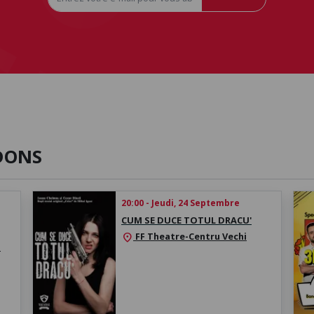
DONS
20:00 - Jeudi, 24 Septembre
CUM SE DUCE TOTUL DRACU'
FF Theatre-Centru Vechi
location_on
a