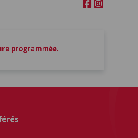
ture programmée.
férés