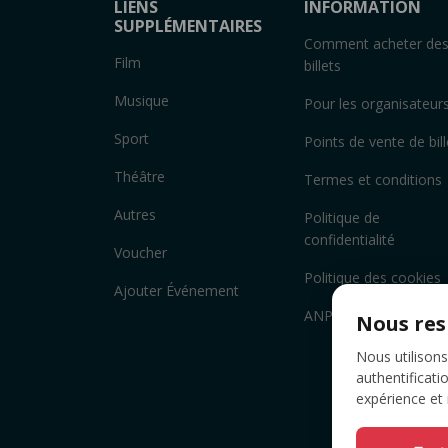
LIENS
INFORMATION
SUPPLÉMENTAIRES
Comment acheter de
Film
billets
Musique
Pour les organisateur
Sport
Points de vente de bill
Théâtre
Termes et conditions
Autres
Politique de
confidentialité
Voucher
Politique des cookies
Ajouter Événement
ANPC
Nous res
Nous utilisons
authentificati
expérience et