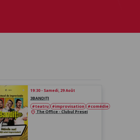
19:30 - Samedi, 29 Août
3BANDIȚI
#teatru
#improvisation
#comédie
The Office - Clubul Presei
location_on