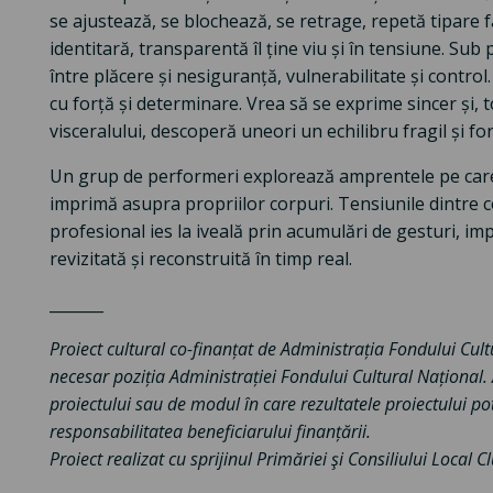
se ajustează, se blochează, se retrage, repetă tipare 
identitară, transparentă îl ține viu și în tensiune. Sub
între plăcere și nesiguranță, vulnerabilitate și contro
cu forță și determinare. Vrea să se exprime sincer și,
visceralului, descoperă uneori un echilibru fragil și f
Un grup de performeri explorează amprentele pe care 
imprimă asupra propriilor corpuri. Tensiunile dintre co
profesional ies la iveală prin acumulări de gesturi, imp
revizitată și reconstruită în timp real.
_______
Proiect cultural co-finanțat de Administrația Fondului Cul
necesar poziția Administrației Fondului Cultural Național
proiectului sau de modul în care rezultatele proiectului pot
responsabilitatea beneficiarului finanțării.
Proiect realizat cu sprijinul Primăriei şi Consiliului Local 