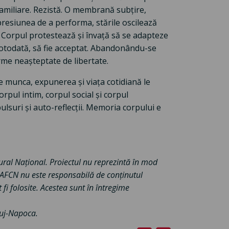
familiare. Rezistă. O membrană subțire,
 presiunea de a performa, stările oscilează
l. Corpul protestează și învață să se adapteze
 totodată, să fie acceptat. Abandonându-se
orme neașteptate de libertate.
munca, expunerea și viața cotidiană le
rpul intim, corpul social și corpul
ulsuri și auto-reflecții. Memoria corpului e
tural Național. Proiectul nu reprezintă în mod
. AFCN nu este responsabilă de conținutul
 fi folosite. Acestea sunt în întregime
Cluj-Napoca.