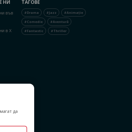
Е НИ
ТАГОВЕ
ни във
#Drama
#Jazz
#Animație
#Comedie
#Aventură
ни в X
#Fantastic
#Thriller
,
магат да