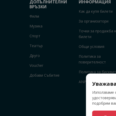
ДОПЪЛНИТЕЛНИ
ИНФОРМАЦИЯ
ВРЪЗКИ
Как да купя билети
Филм
За организатори
Музика
Точки за продажба 
Спорт
билети
Театър
Общи условия
Друго
Политика за
поверителност
Voucher
Политика за бисквит
Добави Събитие
ANPC
Уважава
Използваме о
удостоверява
подобрим ваш