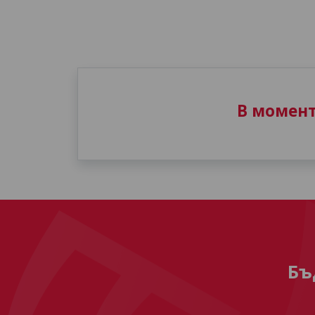
В момен
Бъ