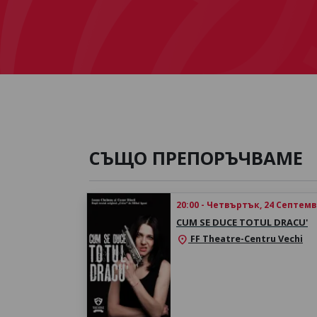
СЪЩО ПРЕПОРЪЧВАМЕ
20:00 - Четвъртък, 24 Септем
CUM SE DUCE TOTUL DRACU'
FF Theatre-Centru Vechi
location_on