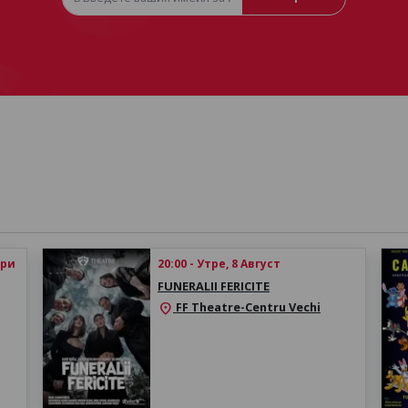
ври
20:00 - Утре, 8 Август
FUNERALII FERICITE
FF Theatre-Centru Vechi
location_on