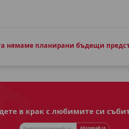
та нямаме планирани бъдещи предст
дете в крак с любимите си съби
Абонирай се