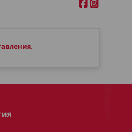
авления.
тия