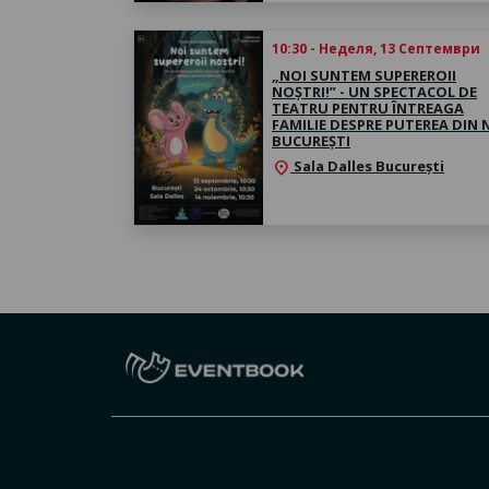
10:30 - Неделя, 13 Септември
„NOI SUNTEM SUPEREROII
NOȘTRI!” - UN SPECTACOL DE
TEATRU PENTRU ÎNTREAGA
FAMILIE DESPRE PUTEREA DIN 
BUCUREȘTI
Sala Dalles București
location_on