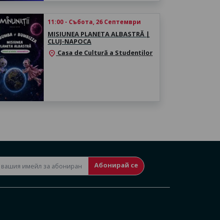
11:00 - Събота, 26 Септември
MISIUNEA PLANETA ALBASTRĂ |
CLUJ-NAPOCA
Casa de Cultură a Studenților
location_on
Абонирай се