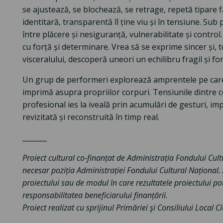
se ajustează, se blochează, se retrage, repetă tipare 
identitară, transparentă îl ține viu și în tensiune. Sub
între plăcere și nesiguranță, vulnerabilitate și contro
cu forță și determinare. Vrea să se exprime sincer și,
visceralului, descoperă uneori un echilibru fragil și f
Un grup de performeri explorează amprentele pe care 
imprimă asupra propriilor corpuri. Tensiunile dintre co
profesional ies la iveală prin acumulări de gesturi, imp
revizitată și reconstruită în timp real.
_______
Proiect cultural co-finanțat de Administrația Fondului Cul
necesar poziția Administrației Fondului Cultural Național
proiectului sau de modul în care rezultatele proiectului pot
responsabilitatea beneficiarului finanțării.
Proiect realizat cu sprijinul Primăriei şi Consiliului Local 