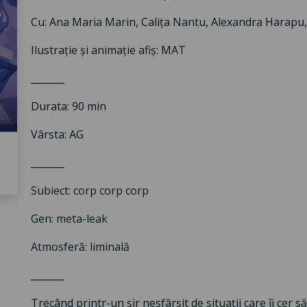
Cu: Ana Maria Marin, Calița Nantu, Alexandra Harapu, C
Ilustrație și animație afiș: MAT
_______
Durata: 90 min
Vârsta: AG
_______
Subiect: corp corp corp
Gen: meta-leak
Atmosferă: liminală
_______
Trecând printr-un șir nesfârșit de situații care îi cer 