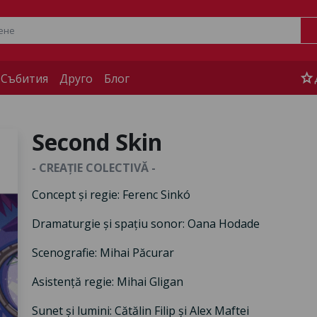
star
 Събития
Друго
Блог
Second Skin
- CREAȚIE COLECTIVĂ -
Concept și regie: Ferenc Sinkó
Dramaturgie și spațiu sonor: Oana Hodade
Scenografie: Mihai Păcurar
Asistență regie: Mihai Gligan
Sunet și lumini: Cătălin Filip și Alex Maftei