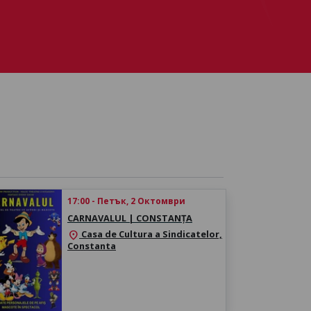
17:00 - Петък, 2 Октомври
CARNAVALUL | CONSTANȚA
Casa de Cultura a Sindicatelor,
location_on
Constanta