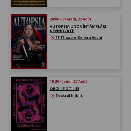
20:00 - Samedi, 22 Août
AUTOPSIA UNOR ÎNTÂMPLĂRI
NEVINOVATE
FF Theatre-Centru Vechi
location_on
19:30 - Jeudi, 27 Août
ORGIILE OTILIEI
Teatrul Infinit
location_on