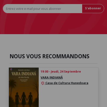
S'abonner
NOUS VOUS RECOMMANDONS
19:00 - Jeudi, 24 Septembre
VARA INDIANĂ
Casa de Cultura Hunedoara
location_on