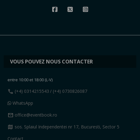
VOUS POUVEZ NOUS CONTACTER
entre 10:00 et 18:00 (L-V)
call
(+4) 0314215543
/ (+4) 0730826087
WhatsApp
mail
office@eventbook.ro
map
sos. Splaiul Independentei nr 17, Bucuresti, Sector 5
Contact