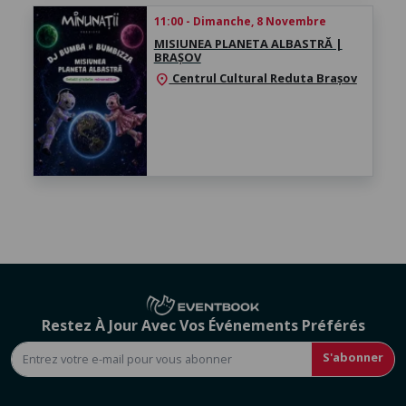
11:00 - Dimanche, 8 Novembre
MISIUNEA PLANETA ALBASTRĂ |
BRAȘOV
Centrul Cultural Reduta Brașov
location_on
Restez À Jour Avec Vos Événements Préférés
S'abonner