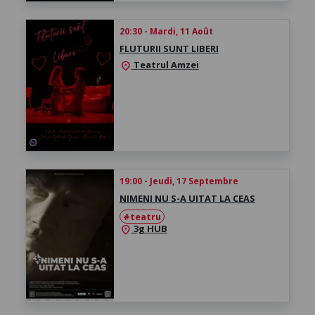
20:30 - Mardi, 11 Août
FLUTURII SUNT LIBERI
Teatrul Amzei
location_on
19:00 - Jeudi, 17 Septembre
NIMENI NU S-A UITAT LA CEAS
#teatru
3g HUB
location_on