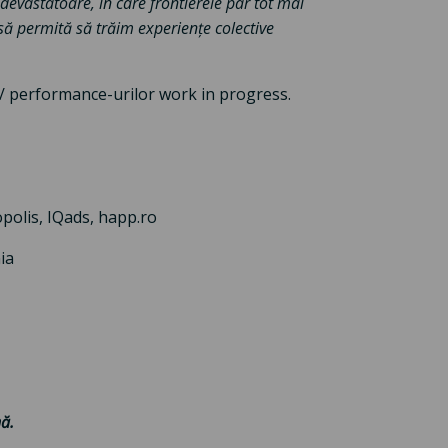
e devastatoare, în care frontierele par tot mai
 să permită să trăim experiențe colective
 / performance-urilor work in progress.
polis, IQads, happ.ro
ia
ă.