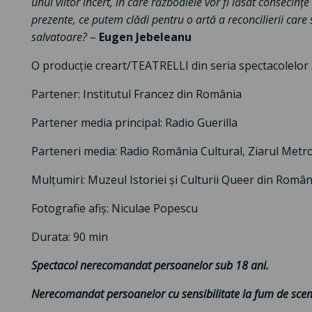
unui viitor incert, în care războaiele vor fi lăsat consecinț
prezente, ce putem clădi pentru o artă a reconcilierii care
salvatoare?
–
Eugen Jebeleanu
O producție creart/TEATRELLI din seria spectacolelor
Partener: Institutul Francez din România
Partener media principal: Radio Guerilla
Parteneri media: Radio România Cultural, Ziarul Metro
Mulțumiri: Muzeul Istoriei și Culturii Queer din Român
Fotografie afiș: Niculae Popescu
Durata: 90 min
Spectacol nerecomandat persoanelor sub 18 ani.
Nerecomandat persoanelor cu sensibilitate la fum de scen