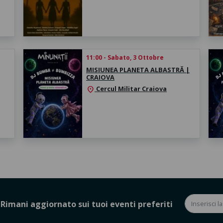
11:00 - Sabato, 3 Ottobre
MISIUNEA PLANETA ALBASTRĂ |
CRAIOVA
Cercul Militar Craiova
location_on
Rimani aggiornato sui tuoi eventi preferiti