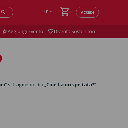
shopping_cart
search
IT
ACCEDI
star
favorite
Aggiungi Evento
Diventa Sostenitore
mei
” și fragmente din „
Cine l-a ucis pe tata?
”