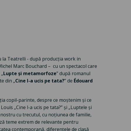
 la Teatrelli - după producția work in
Michel Marc Bouchard – cu un spectacol care
„
Lupte și metamorfoze
” după romanul
te din „
Cine l-a ucis pe tata?
” de
Édouard
ia copil-parinte, despre ce moștenim și ce
uis „Cine l-a ucis pe tata?” și „Luptele și
ostru cu trecutul, cu noțiunea de familie,
ează teme extrem de relevante pentru
ietatea contemporană, diferențele de clasă