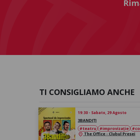
Rima
TI CONSIGLIAMO ANCHE
19:30 - Sabato, 29 Agosto
3BANDIȚI
#teatru
#improvizație
#co
The Office - Clubul Presei
location_on