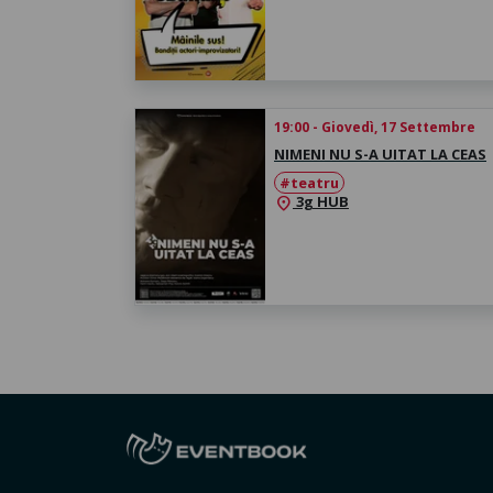
19:00 - Giovedì, 17 Settembre
NIMENI NU S-A UITAT LA CEAS
#teatru
3g HUB
location_on