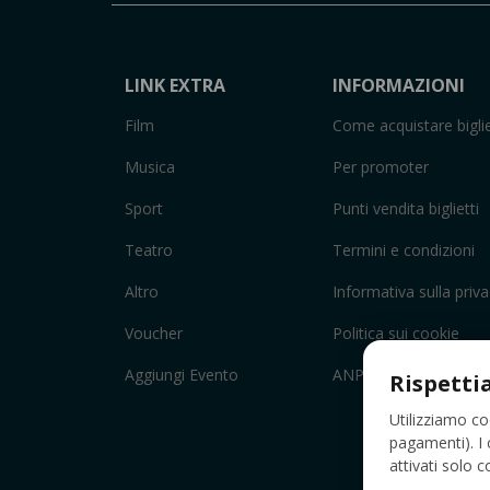
LINK EXTRA
INFORMAZIONI
Film
Come acquistare biglie
Musica
Per promoter
Sport
Punti vendita biglietti
Teatro
Termini e condizioni
Altro
Informativa sulla priv
Voucher
Politica sui cookie
Aggiungi Evento
ANPC
Rispetti
Utilizziamo co
pagamenti). I 
attivati solo 