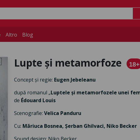
e
Altro
Blog
Lupte și metamorfoze
18+
Concept și regie:
Eugen Jebeleanu
după romanul „
Luptele și metamorfozele unei fe
de
Édouard Louis
Scenografie:
Velica Panduru
Cu:
Măriuca Bosnea, Șerban Ghilvaci, Niko Becker
Sound design: Niko Becker