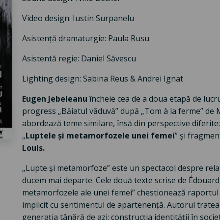
Video design: Iustin Surpanelu
Asistență dramaturgie: Paula Rusu
Asistentă regie: Daniel Săvescu
Lighting design: Sabina Reus & Andrei Ignat
Eugen Jebeleanu
încheie cea de a doua etapă de lucru
progress „Băiatul văduvă” după „Tom à la ferme” de 
abordează teme similare, însă din perspective diferite:
„
Luptele și metamorfozele unei femei
” și fragmen
Louis.
„Lupte și metamorfoze” este un spectacol despre relaț
ducem mai departe. Cele două texte scrise de Édouard Lo
metamorfozele ale unei femei” chestionează raportul n
implicit cu sentimentul de apartenență. Autorul trat
generația tânără de azi: construcția identității în soc