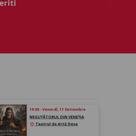
eriti
19:00 - Venerdì, 11 Settembre
NEGUȚĂTORUL DIN VENEȚIA
Teatrul de Artă Deva
location_on