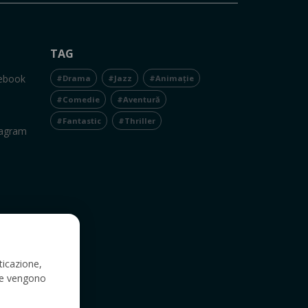
TAG
cebook
#Drama
#Jazz
#Animație
#Comedie
#Aventură
#Fantastic
#Thriller
tagram
ticazione,
a e vengono