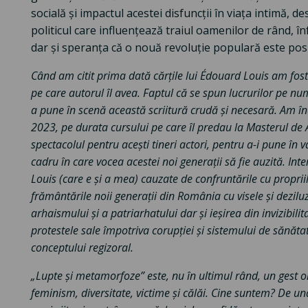
socială și impactul acestei disfuncții în viața intimă,
politicul care influențează traiul oamenilor de rând, înf
dar și speranța că o nouă revoluție populară este posi
Când am citit prima dată cărțile lui
Édouard Louis am fost 
pe care autorul îl avea. Faptul că se spun lucrurilor pe nu
a pune în scenă această scriitură crudă și necesară. Am înc
2023, pe durata cursului pe care îl predau la Masterul de
spectacolul pentru acești tineri actori, pentru a-i pune în v
cadru în care vocea acestei noi generații să fie auzită. Int
Louis (care e și a mea) cauzate de confruntările cu propriil
frământările noii generații din România cu visele și deziluz
arhaismului și a patriarhatului dar și ieșirea din invizibili
protestele sale împotriva corupției și sistemului de sănă
conceptului regizoral.
„Lupte și metamorfoze” este, nu în ultimul rând, un gest 
feminism, diversitate, victime și călăi. Cine suntem? De u