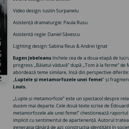
Video design: Iustin Surpanelu
Asistență dramaturgie: Paula Rusu
Asistentă regie: Daniel Săvescu
Lighting design: Sabina Reus & Andrei Ignat
Eugen Jebeleanu
încheie cea de a doua etapă de lucru
progress „Băiatul văduvă” după „Tom à la ferme” de 
abordează teme similare, însă din perspective diferite:
„
Luptele și metamorfozele unei femei
” și fragmen
Louis.
„Lupte și metamorfoze” este un spectacol despre relaț
ducem mai departe. Cele două texte scrise de Édouard Lo
metamorfozele ale unei femei” chestionează raportul n
implicit cu sentimentul de apartenență. Autorul trat
generația tânără de azi: construcția identității în soc