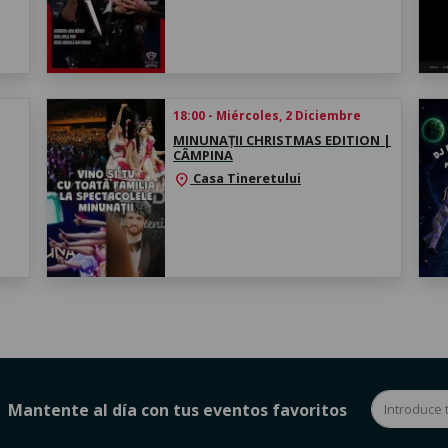
18:00 - Miércoles, 2 Diciembre
MINUNAȚII CHRISTMAS EDITION |
CÂMPINA
Casa Tineretului
location_on
Mantente al día con tus eventos favoritos