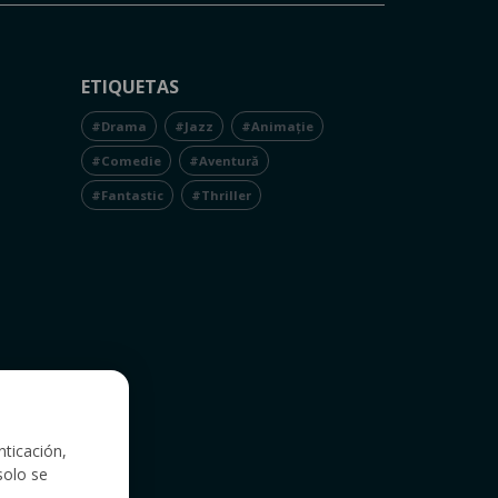
ETIQUETAS
#Drama
#Jazz
#Animație
#Comedie
#Aventură
#Fantastic
#Thriller
nticación,
solo se