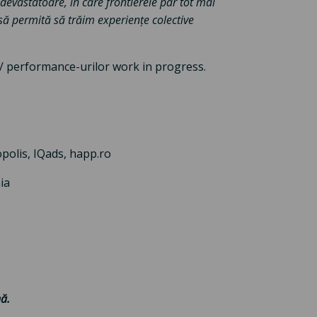
e devastatoare, în care frontierele par tot mai
 să permită să trăim experiențe colective
 / performance-urilor work in progress.
polis, IQads, happ.ro
ia
ă.