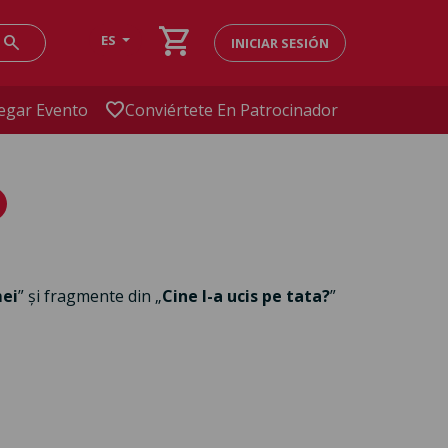
shopping_cart
search
ES
INICIAR SESIÓN
favorite
egar Evento
Conviértete En Patrocinador
mei
” și fragmente din „
Cine l-a ucis pe tata?
”