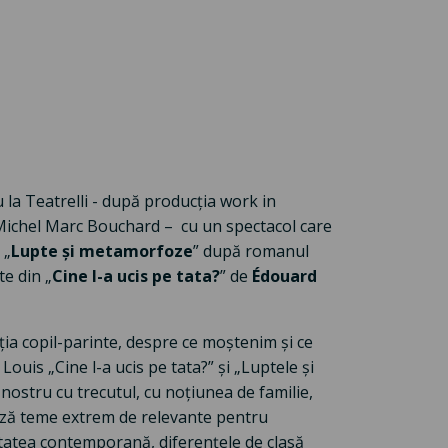
 la Teatrelli - după producția work in
Michel Marc Bouchard – cu un spectacol care
„
Lupte și metamorfoze
” după romanul
te din „
Cine l-a ucis pe tata?
” de
Édouard
ia copil-parinte, despre ce moștenim și ce
uis „Cine l-a ucis pe tata?” și „Luptele și
ostru cu trecutul, cu noțiunea de familie,
ează teme extrem de relevante pentru
ietatea contemporană, diferențele de clasă