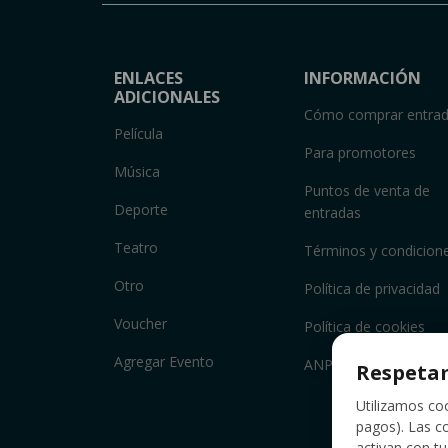
ENLACES
INFORMACIÓN
ADICIONALES
Cómo comprar entra
Película
Para promotores
Música
Puntos de venta de
Deporte
entradas
Teatro
Términos y condicion
Otro
Política de privacidad
Voucher
Política de cookies
Agregar Evento
ANPC
Respetam
Utilizamos coo
pagos). Las co
activan con t