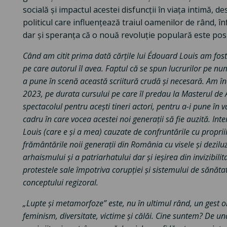
socială și impactul acestei disfuncții în viața intimă,
politicul care influențează traiul oamenilor de rând, înf
dar și speranța că o nouă revoluție populară este posi
Când am citit prima dată cărțile lui
Édouard Louis am fost 
pe care autorul îl avea. Faptul că se spun lucrurilor pe nu
a pune în scenă această scriitură crudă și necesară. Am înc
2023, pe durata cursului pe care îl predau la Masterul de
spectacolul pentru acești tineri actori, pentru a-i pune în v
cadru în care vocea acestei noi generații să fie auzită. Int
Louis (care e și a mea) cauzate de confruntările cu propriil
frământările noii generații din România cu visele și deziluz
arhaismului și a patriarhatului dar și ieșirea din invizibili
protestele sale împotriva corupției și sistemului de sănă
conceptului regizoral.
„Lupte și metamorfoze” este, nu în ultimul rând, un gest 
feminism, diversitate, victime și călăi. Cine suntem? De u