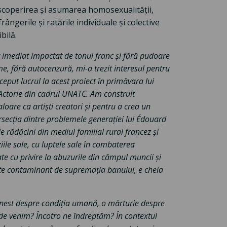
 descoperirea și asumarea homosexualității,
rângerile și ratările individuale și colective
bilă.
imediat impactat de tonul franc și fără pudoare
me, fără autocenzură, mi-a trezit interesul pentru
eput lucrul la acest proiect în primăvara lui
 Actorie din cadrul UNATC. Am construit
aloare ca artiști creatori și pentru a crea un
ersecția dintre problemele generației lui Édouard
e rădăcini din mediul familial rural francez și
iile sale, cu luptele sale în combaterea
tate cu privire la abuzurile din câmpul muncii și
tate contaminant de supremația banului, e cheia
onest despre condiția umană, o mărturie despre
nde venim? Încotro ne îndreptăm? În contextul