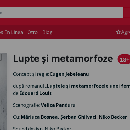
star
Agr
s En Línea
Otro
Blog
Lupte și metamorfoze
18+
Concept și regie:
Eugen Jebeleanu
după romanul „
Luptele și metamorfozele unei fe
de
Édouard Louis
Scenografie:
Velica Panduru
Cu:
Măriuca Bosnea, Șerban Ghilvaci, Niko Becker
Sound design: Niko Becker