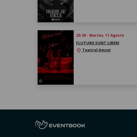
20:30 - Martes, 11 Agosto
FLUTURII SUNT LIBERI
Teatrul Amzei
location_on