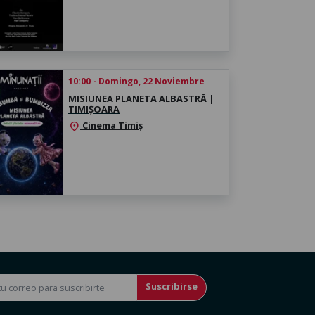
10:00 - Domingo, 22 Noviembre
MISIUNEA PLANETA ALBASTRĂ |
TIMIȘOARA
Cinema Timiș
location_on
Suscribirse