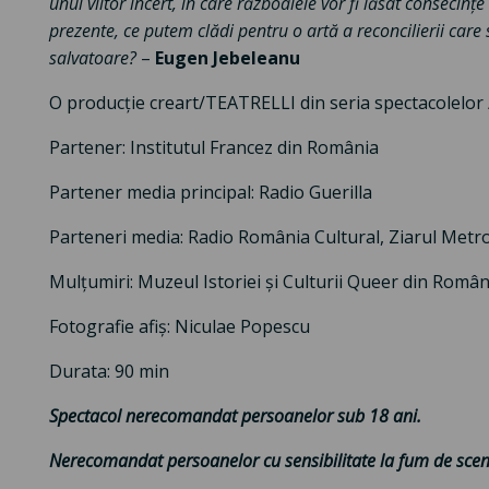
unui viitor incert, în care războaiele vor fi lăsat consecinț
prezente, ce putem clădi pentru o artă a reconcilierii care
salvatoare?
–
Eugen Jebeleanu
O producție creart/TEATRELLI din seria spectacolelor
Partener: Institutul Francez din România
Partener media principal: Radio Guerilla
Parteneri media: Radio România Cultural, Ziarul Metro
Mulțumiri: Muzeul Istoriei și Culturii Queer din Român
Fotografie afiș: Niculae Popescu
Durata: 90 min
Spectacol nerecomandat persoanelor sub 18 ani.
Nerecomandat persoanelor cu sensibilitate la fum de scen