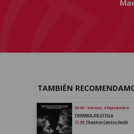
Man
TAMBIÉN RECOMENDAM
20:00 - Viernes, 4 Septiembre
TAVANUL DE STICLA
FF Theatre-Centru Vechi
location_on