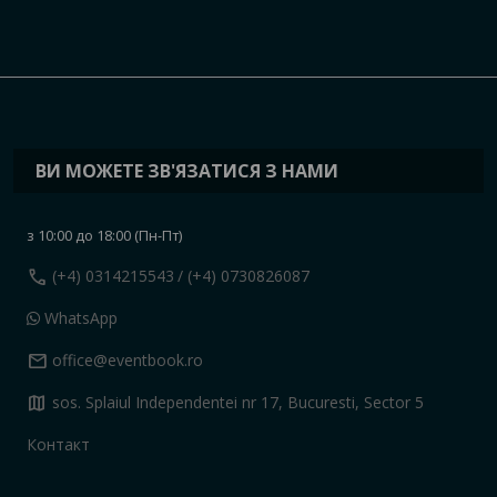
ВИ МОЖЕТЕ ЗВ'ЯЗАТИСЯ З НАМИ
з 10:00 до 18:00 (Пн-Пт)
call
(+4) 0314215543
/ (+4) 0730826087
WhatsApp
mail
office@eventbook.ro
map
sos. Splaiul Independentei nr 17, Bucuresti, Sector 5
Контакт