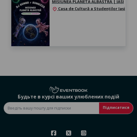
MISIUNEA PLANETA ALBASTRĂ | IAȘI
Casa de Cultură a Studenților Iași
location_on
Будьте в курсі ваших улюблених подій
Підписатися