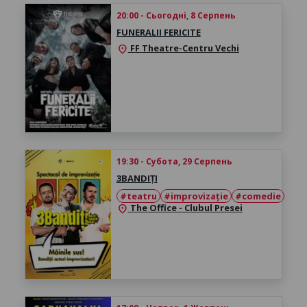
20:00 - Сьогодні, 8 Серпень
FUNERALII FERICITE
FF Theatre-Centru Vechi
location_on
19:30 - Субота, 29 Серпень
3BANDIȚI
#teatru
#improvizație
#comedie
The Office - Clubul Presei
location_on