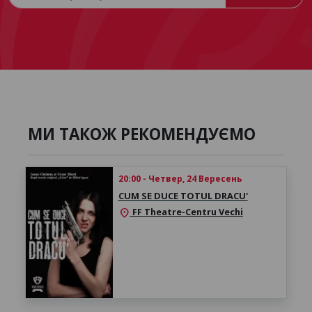
МИ ТАКОЖ РЕКОМЕНДУЄМО
20:00 - Четвер, 24 Вересень
CUM SE DUCE TOTUL DRACU'
FF Theatre-Centru Vechi
location_on