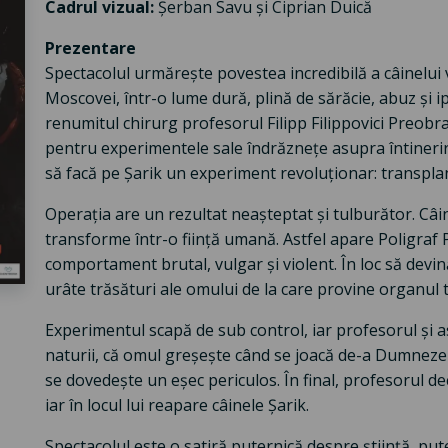
Cadrul vizual:
Șerban Savu și Ciprian Duică
Prezentare
Spectacolul urmărește povestea incredibilă a câinelui 
Moscovei, într-o lume dură, plină de sărăcie, abuz și ipo
renumitul chirurg profesorul Filipp Filippovici Preobra
pentru experimentele sale îndrăznețe asupra întineririi.
să facă pe Șarik un experiment revoluționar: transplan
Operația are un rezultat neașteptat și tulburător. Câin
transforme într-o ființă umană. Astfel apare Poligraf 
comportament brutal, vulgar și violent. În loc să devin
urâte trăsături ale omului de la care provine organul t
Experimentul scapă de sub control, iar profesorul și asi
naturii, că omul greșește când se joacă de-a Dumnezeu.
se dovedește un eșec periculos. În final, profesorul de
iar în locul lui reapare câinele Șarik.
Spectacolul este o satiră puternică despre știință, puter