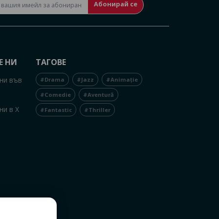
Абонирай се
Е НИ
ТАГОВЕ
ни във
#Drama
#Jazz
#Animație
#Comedie
#Aventură
ни в X
#Fantastic
#Thriller