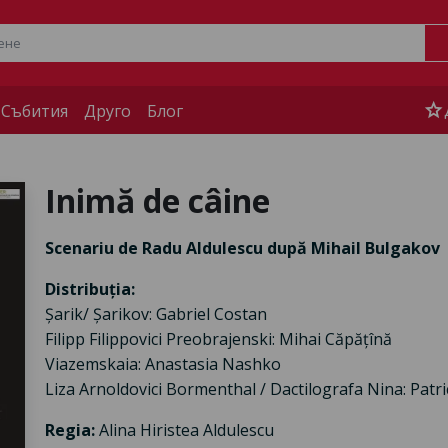
star
 Събития
Друго
Блог
Inimă de câine
Scenariu de Radu Aldulescu după Mihail Bulgakov
Distribuția:
Șarik/ Șarikov: Gabriel Costan
Filipp Filippovici Preobrajenski: Mihai Căpățînă
Viazemskaia: Anastasia Nashko
Liza Arnoldovici Bormenthal / Dactilografa Nina: Patri
Regia:
Alina Hiristea Aldulescu