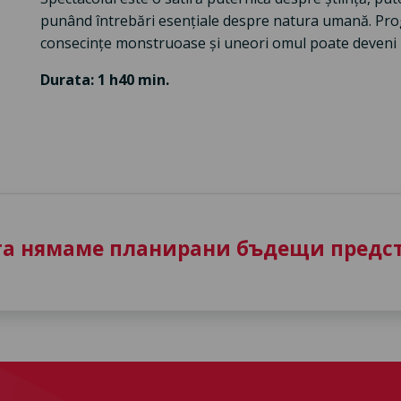
punând întrebări esențiale despre natura umană. Prog
consecințe monstruoase și uneori omul poate deveni m
Durata: 1 h40 min.
та нямаме планирани бъдещи предст