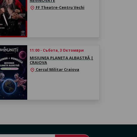
NEVINOVATE
FF Theatre-Centru Vechi
location_on
11:00 - Събота, 3 Октомври
MISIUNEA PLANETA ALBASTRĂ |
CRAIOVA
Cercul Militar Craiova
location_on