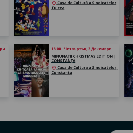
Casa de Cultură a Sindicatelor
location_on
Tulcea
ври
18:00 - Четвъртък, 3 Декември
MINUNAȚII CHRISTMAS EDITION |
CONSTANȚA
Casa de Cultura a Sindicatelor,
location_on
Constanta