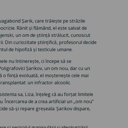
vagabond Șarik, care trăiește pe străzile
crizie. Rănit și flămând, el este salvat de
jenski, un om de știință strălucit, cunoscut
 Din curiozitate științifică, profesorul decide
tul de hipofiză și testicule umane.
ele nu întinerește, ci începe să se
Poligrafovici Șarikov, un om nou, dar cu un
ă o ființă evoluată, el moștenește cele mai
ransplantat: un infractor alcoolic.
stenta sa, Liza, înțeleg că au forțat limitele
 Încercarea de a crea artificial un „om nou”
cide să-și repare greșeala: Șarikov dispare,
e și pericolul manipulării și ideologizării,