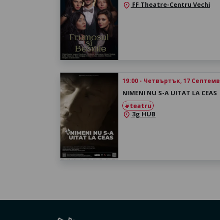
FF Theatre-Centru Vechi
location_on
19:00 - Четвъртък, 17 Септем
NIMENI NU S-A UITAT LA CEAS
#teatru
3g HUB
location_on