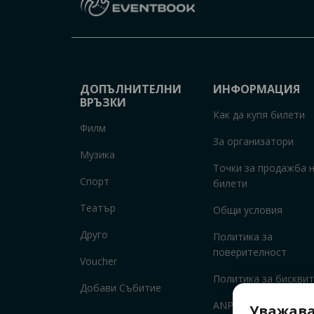
ДОПЪЛНИТЕЛНИ
ИНФОРМАЦИЯ
ВРЪЗКИ
Как да купя билети
Филм
За организатори
Музика
Точки за продажба 
Спорт
билети
Театър
Общи условия
Друго
Политика за
поверителност
Voucher
Политика за бисквит
Добави Събитие
ANPC
Уважава