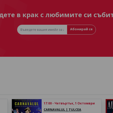
дете в крак с любимите си съби
Абонирай се
17:00 - Четвъртък, 1 Октомври
CARNAVALUL | TULCEA