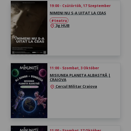
19:00 - Csütörtök, 17 Szeptember
NIMENI NU S-A UITAT LA CEAS
#teatru
3g HUB
location_on
11:00 - Szombat, 3 Október
MISIUNEA PLANETA ALBASTRĂ |
CRAIOVA
Cercul Militar Craiova
location_on
11:00 - Szombat, 17 Október