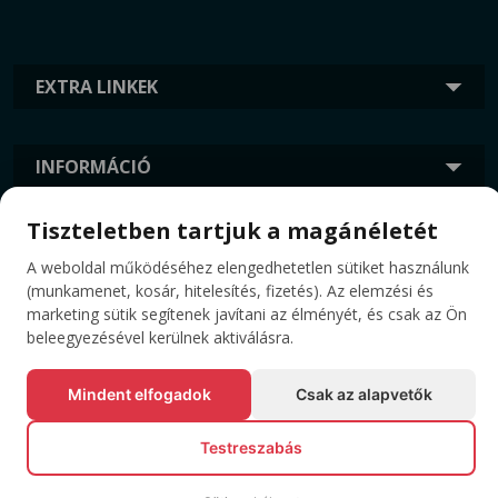
EXTRA LINKEK
INFORMÁCIÓ
Tiszteletben tartjuk a magánéletét
CÍMKÉK
A weboldal működéséhez elengedhetetlen sütiket használunk
(munkamenet, kosár, hitelesítés, fizetés). Az elemzési és
marketing sütik segítenek javítani az élményét, és csak az Ön
beleegyezésével kerülnek aktiválásra.
Mindent elfogadok
Csak az alapvetők
Testreszabás
© Minden jog fenntartva EVENTBOOK SRL.