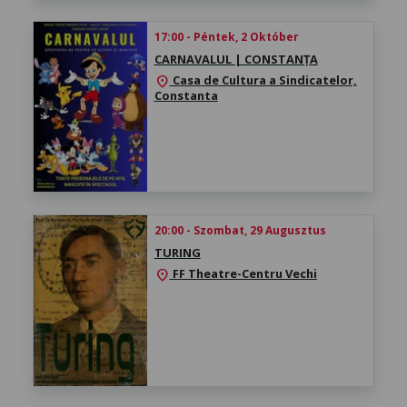
17:00 - Péntek, 2 Október
CARNAVALUL | CONSTANȚA
Casa de Cultura a Sindicatelor,
location_on
Constanta
20:00 - Szombat, 29 Augusztus
TURING
FF Theatre-Centru Vechi
location_on