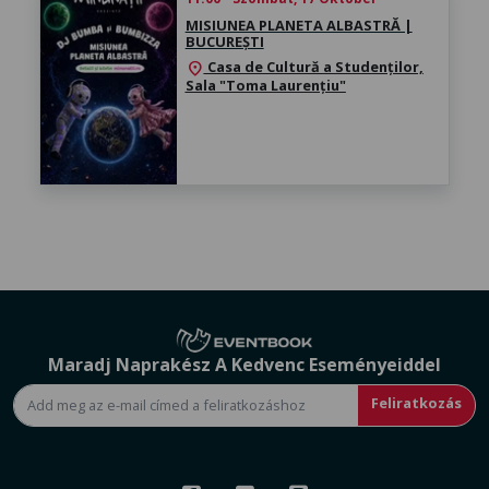
MISIUNEA PLANETA ALBASTRĂ |
BUCUREȘTI
Casa de Cultură a Studenților,
location_on
Sala "Toma Laurențiu"
Maradj Naprakész A Kedvenc Eseményeiddel
Feliratkozás