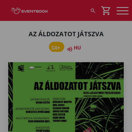
shopping_cart
search
AZ ÁLDOZATOT JÁTSZVA
HU
14+
volume_up