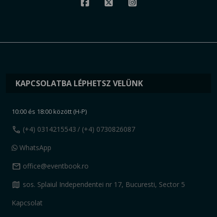
KAPCSOLATBA LÉPHETSZ VELÜNK
10:00 és 18:00 között (H-P)
call
(+4) 0314215543
/ (+4) 0730826087
WhatsApp
mail
office@eventbook.ro
map
sos. Splaiul Independentei nr 17, Bucuresti, Sector 5
Kapcsolat