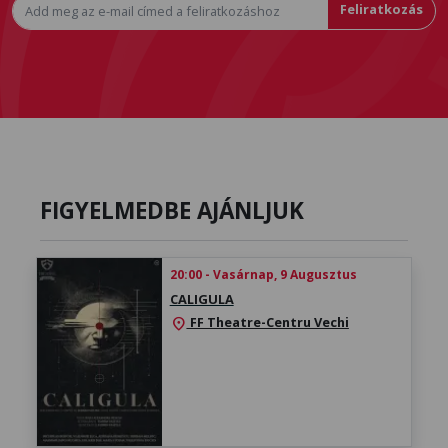
Feliratkozás
FIGYELMEDBE AJÁNLJUK
20:00 - Vasárnap, 9 Augusztus
CALIGULA
FF Theatre-Centru Vechi
location_on