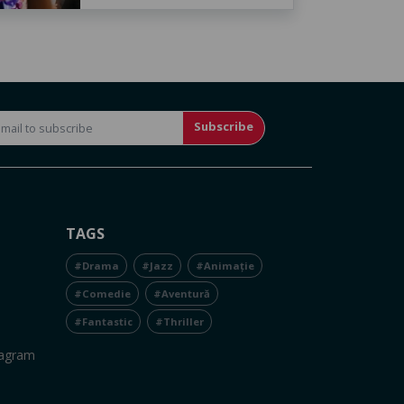
Subscribe
TAGS
#Drama
#Jazz
#Animație
#Comedie
#Aventură
#Fantastic
#Thriller
tagram