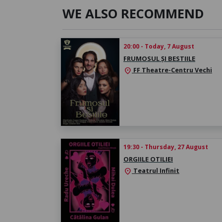
WE ALSO RECOMMEND
20:00 - Today, 7 August
FRUMOSUL ȘI BESTIILE
FF Theatre-Centru Vechi
location_on
19:30 - Thursday, 27 August
ORGIILE OTILIEI
Teatrul Infinit
location_on