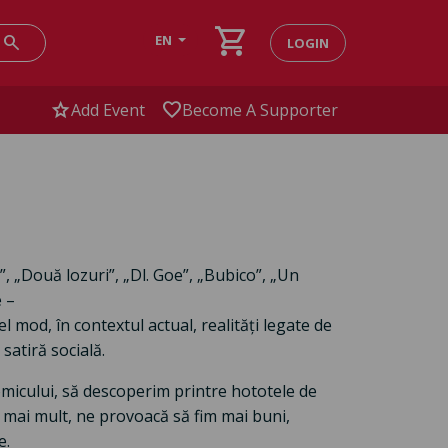
shopping_cart
search
EN
LOGIN
star
favorite
Add Event
Become A Supporter
, „Două lozuri”, „Dl. Goe”, „Bubico”, „Un
 –
el mod, în contextul actual, realități legate de
satiră socială.
icului, să descoperim printre hototele de
 mai mult, ne provoacă să fim mai buni,
e.