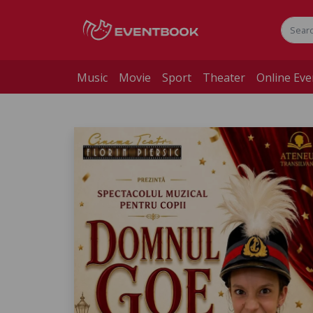
Music
Movie
Sport
Theater
Online Eve