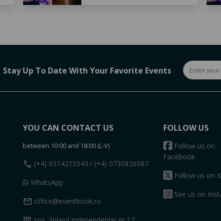
Stay Up To Date With Your Favorite Events
YOU CAN CONTACT US
FOLLOW US
between 10:00 and 18:00 (L-V)
Follow us on
Facebook
call
(+4) 0314215543
/ (+4) 0730826087
Follow us on X
WhatsApp
See us on Ins
mail
office@eventbook.ro
map
sos. Splaiul Independentei nr 17,