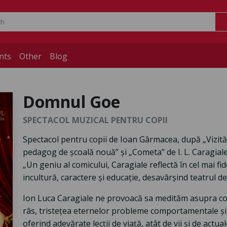
nts
Other
Blog
Domnul Goe
SPECTACOL MUZICAL PENTRU COPII
Spectacol pentru copii de Ioan Gârmacea, după „Vizită”
pedagog de școală nouă” și „Cometa” de I. L. Caragiale
„Un geniu al comicului, Caragiale reflectă în cel mai fid
incultură, caractere și educație, desavârșind teatrul de 
Ion Luca Caragiale ne provoacă sa medităm asupra com
râs, tristețea eternelor probleme comportamentale și
oferind adevărate lecții de viață, atât de vii și de actual