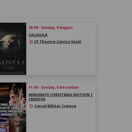
20:00 - Sunday, 9 August
CALIGULA
FF Theatre-Centru Vechi
location_on
11:00 - Sunday, 6 December
MINUNAȚII CHRISTMAS EDITION |
CRAIOVA
Cercul Militar Craiova
location_on