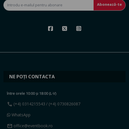
Abonează-te
NE POȚI CONTACTA
între orele 10:00 și 18:00 (L-V)
call
(+4) 0314215543
/ (+4) 0730826087
WhatsApp
mail
office@eventbook.ro