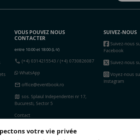
VOUS POUVEZ NOUS
SUIVEZ-NOUS
CONTACTER
s
Suivez-nous su
entre 10:00 et 18:00 (L-V)
Facebook
call
(+4) 0314215543
/ (+4) 0730826087
s
Suivez-nous su
WhatsApp
ets
Voyez-nous su
Instagram
mail
office@eventbook.ro
map
sos. Splaiul Independentei nr 17,
Bucuresti, Sector 5
Contact
pectons votre vie privée