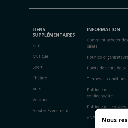
LIENS
INFORMATION
SUPPLÉMENTAIRES
Comment acheter de
Film
billets
Musique
Pour les organisateur
Sport
Points de vente de bill
Théâtre
Termes et conditions
Autres
Politique de
confidentialité
Voucher
Politique des cookies
Ajouter Événement
ANPC
Nous res