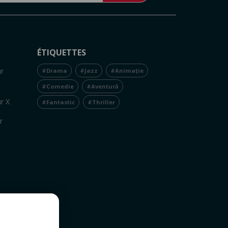
ÉTIQUETTES
r
#Drama
#Jazz
#Animație
#Comedie
#Aventură
r X
#Fantastic
#Thriller
r