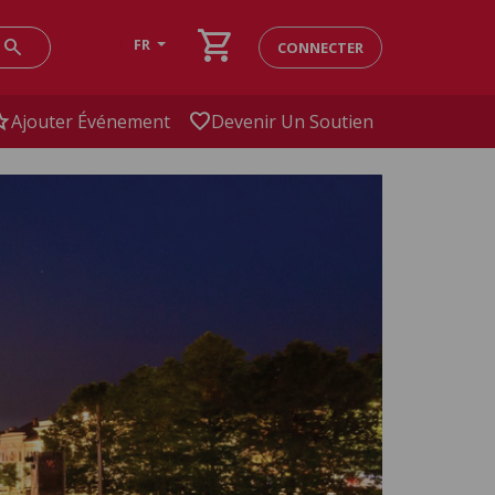
shopping_cart
search
FR
CONNECTER
ar
favorite
Ajouter Événement
Devenir Un Soutien