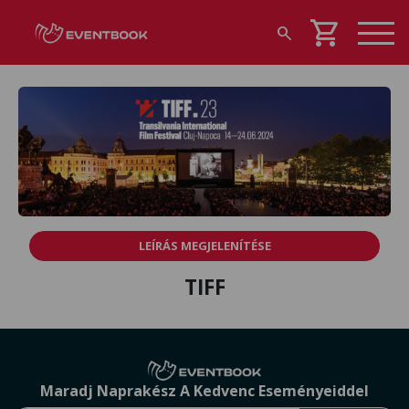
shopping_cart
search
LEÍRÁS MEGJELENÍTÉSE
TIFF
Maradj Naprakész A Kedvenc Eseményeiddel