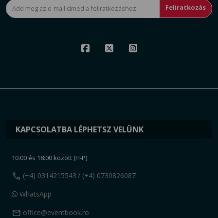
Feliratkozás
KAPCSOLATBA LÉPHETSZ VELÜNK
10:00 és 18:00 között (H-P)
call
(+4) 0314215543
/ (+4) 0730826087
WhatsApp
mail
office@eventbook.ro