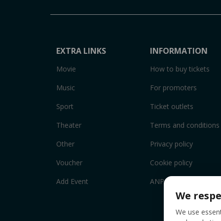
EXTRA LINKS
INFORMATION
Movie
How to buy tickets
Music
For promoters
Sport
Ticket outlets
Theater
Terms and conditions
Other
Privacy policy
Voucher
Cookie policy
Add Event
ANPC
We respe
We use essenti