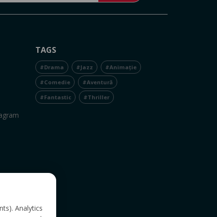
TAGS
#Drama
#Jazz
#Animație
#Comedie
#Aventură
#Fantastic
#Thriller
tagram
nts). Analytics