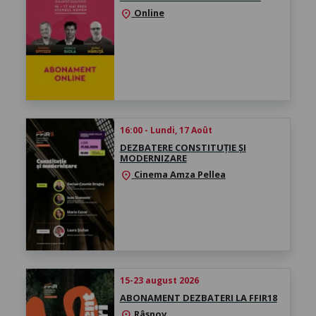
Online
location_on
16:00 - Lundi, 17 Août
DEZBATERE CONSTITUȚIE ȘI
MODERNIZARE
Cinema Amza Pellea
location_on
15-23 august 2026
ABONAMENT DEZBATERI LA FFIR18
Râșnov
location_on