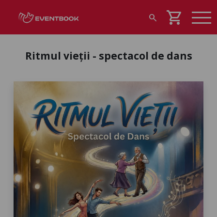
shopping_cart
search
Ritmul vieții - spectacol de dans