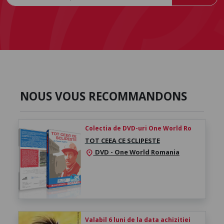
NOUS VOUS RECOMMANDONS
Colectia de DVD-uri One World Ro
TOT CEEA CE SCLIPESTE
DVD - One World Romania
location_on
Valabil 6 luni de la data achizitiei