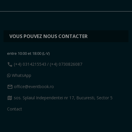
VOUS POUVEZ NOUS CONTACTER
entre 10:00 et 18:00 (L-V)
call
(+4) 0314215543
/ (+4) 0730826087
WhatsApp
mail
office@eventbook.ro
map
sos. Splaiul Independentei nr 17, Bucuresti, Sector 5
Contact