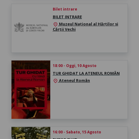
Bilet intrare
BILET INTRARE
Muzeul Național al Hărților și
location_on
Cărții Vechi
18:00 - Oggi, 10 Agosto
TUR GHIDAT LA ATENEUL ROMÂN
Ateneul Român
location_on
16:00 - Sabato, 15 Agosto