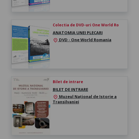
Colectia de DVD-uri One World Ro
ANATOMIA UNEI PLECARI
DVD - One World Romania
location_on
Bilet de intrare
BILET DE INTRARE
Muzeul Național de Istorie a
location_on
Transilvaniei