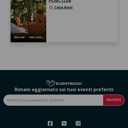
PICNIC CLUB
Casa Apei
location_on
Rimani aggiornato sui tuoi eventi preferiti
Iscriviti