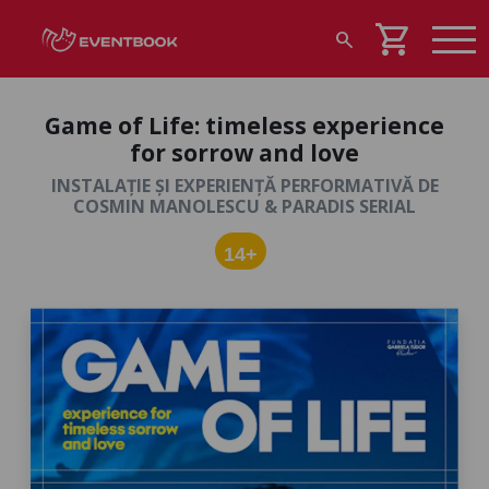
shopping_cart
search
Game of Life: timeless experience
for sorrow and love
INSTALAȚIE ȘI EXPERIENȚĂ PERFORMATIVĂ DE
COSMIN MANOLESCU & PARADIS SERIAL
14+