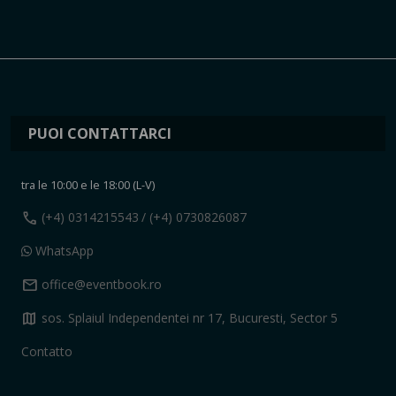
PUOI CONTATTARCI
tra le 10:00 e le 18:00 (L-V)
call
(+4) 0314215543
/ (+4) 0730826087
WhatsApp
mail
office@eventbook.ro
map
sos. Splaiul Independentei nr 17, Bucuresti, Sector 5
Contatto