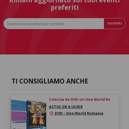
preferiti
Iscriviti
TI CONSIGLIAMO ANCHE
Colectia de DVD-uri One World Ro
ACTUL DE A UCIDE
DVD - One World Romania
location_on