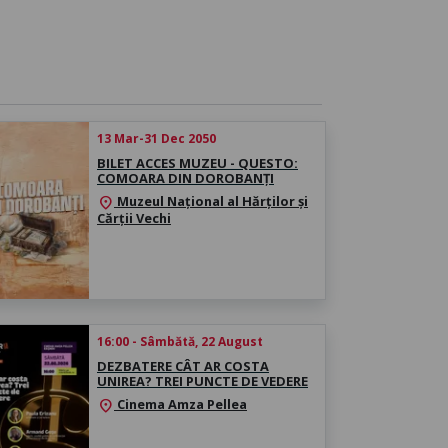
13 Mar-31 Dec 2050
BILET ACCES MUZEU - QUESTO:
COMOARA DIN DOROBANȚI
Muzeul Național al Hărților și
location_on
Cărții Vechi
16:00 - Sâmbătă, 22 August
DEZBATERE CÂT AR COSTA
UNIREA? TREI PUNCTE DE VEDERE
Cinema Amza Pellea
location_on