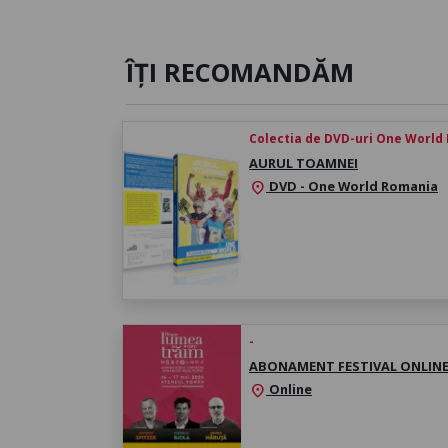
ÎȚI RECOMANDĂM
Colectia de DVD-uri One World
AURUL TOAMNEI
DVD - One World Romania
location_on
-
ABONAMENT FESTIVAL ONLIN
Online
location_on