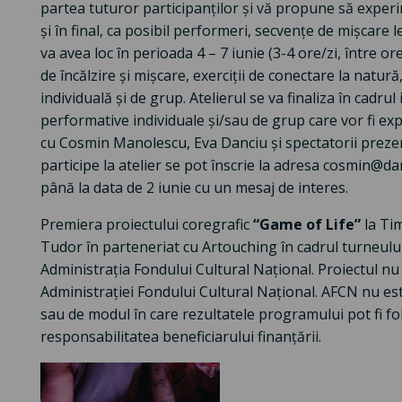
partea tuturor participanților și vă propune să experime
și în final, ca posibil performeri, secvențe de mișcare l
va avea loc în perioada 4 – 7 iunie (3-4 ore/zi, între orel
de încălzire și mișcare, exerciții de conectare la natur
individuală și de grup. Atelierul se va finaliza în cadru
performative individuale și/sau de grup care vor fi ex
cu Cosmin Manolescu, Eva Danciu și spectatorii prezenț
participe la atelier se pot înscrie la adresa cosmi
până la data de 2 iunie cu un mesaj de interes.
Premiera proiectului coregrafic
“Game of Life”
la Tim
Tudor în parteneriat cu Artouching în cadrul turneulu
Administrația Fondului Cultural Național. Proiectul nu
Administrației Fondului Cultural Național. AFCN nu e
sau de modul în care rezultatele programului pot fi fo
responsabilitatea beneficiarului finanțării.