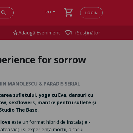
shopping_cart
search
RO
LOGIN
star
favorite
Adaugă Eveniment
Fii Susținător
perience for sorrow
MIN MANOLESCU & PARADIS SERIAL
area sufletului, yoga cu Eva, dansuri cu
rrow, sexflowers, mantre pentru suflete și
 Studio The Base.
 love
este un format hibrid de instalație -
ea vieții și experiența morții, a cărui