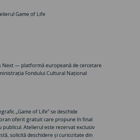
elierul Game of Life
’s Next — platformă europeană de cercetare
dministrația Fondului Cultural Național
egrafic „Game of Life” se deschide
ran oferit gratuit care propune în final
publicul. Atelierul este rezervat exclusiv
rstă, solicită deschidere și curiozitate din