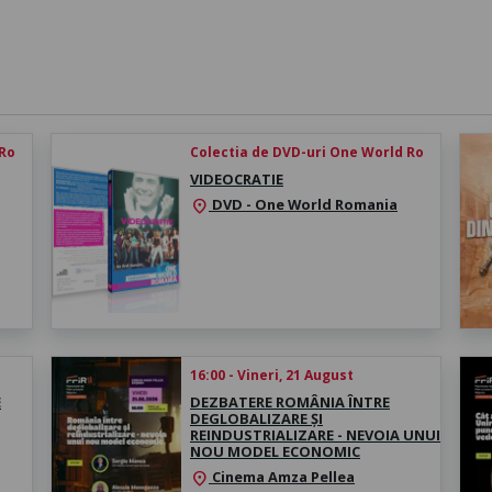
 Ro
Colectia de DVD-uri One World Ro
VIDEOCRATIE
DVD - One World Romania
location_on
16:00 - Vineri, 21 August
E
DEZBATERE ROMÂNIA ÎNTRE
DEGLOBALIZARE ȘI
REINDUSTRIALIZARE - NEVOIA UNUI
NOU MODEL ECONOMIC
Cinema Amza Pellea
location_on