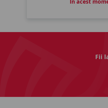
În acest mome
Fii 