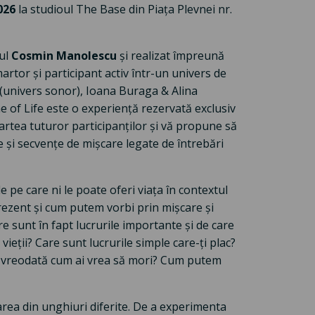
2026
la studioul The Base din Piața Plevnei nr.
ul
Cosmin Manolescu
și realizat împreună
martor și participant activ într-un univers de
(univers sonor), Ioana Buraga & Alina
 of Life este o experiență rezervată exclusiv
 partea tuturor participanților și vă propune să
și secvențe de mișcare legate de întrebări
 pe care ni le poate oferi viața în contextul
rezent și cum putem vorbi prin mișcare și
e sunt în fapt lucrurile importante și de care
eții? Care sunt lucrurile simple care-ți plac?
it vreodată cum ai vrea să mori? Cum putem
carea din unghiuri diferite. De a experimenta