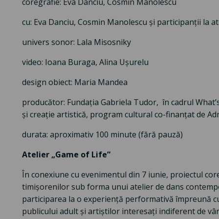
coregrafie: Eva Danciu, Cosmin Manolescu
cu: Eva Danciu, Cosmin Manolescu și participanții la at
univers sonor: Lala Misosniky
video: Ioana Buraga, Alina Ușurelu
design obiect: Maria Mandea
producător: Fundația Gabriela Tudor, în cadrul What
și creație artistică, program cultural co-finanțat de A
durata: aproximativ 100 minute (fără pauză)
Atelier „Game of Life”
În conexiune cu evenimentul din 7 iunie, proiectul cor
timișorenilor sub forma unui atelier de dans contempo
participarea la o experiență performativă împreună cu 
publicului adult și artiștilor interesați indiferent de vâ