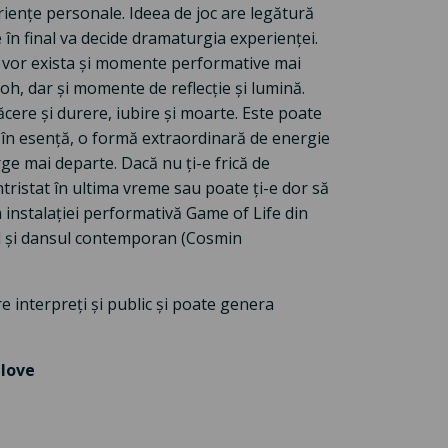
riențe personale. Ideea de joc are legătură
 în final va decide dramaturgia experienței.
 vor exista și momente performative mai
h, dar și momente de reflecție și lumină.
lăcere și durere, iubire și moarte. Este poate
, în esență, o formă extraordinară de energie
rge mai departe. Dacă nu ți-e frică de
întristat în ultima vreme sau poate ți-e dor să
 instalației performativă Game of Life din
l și dansul contemporan (Cosmin
e interpreți și public și poate genera
 love