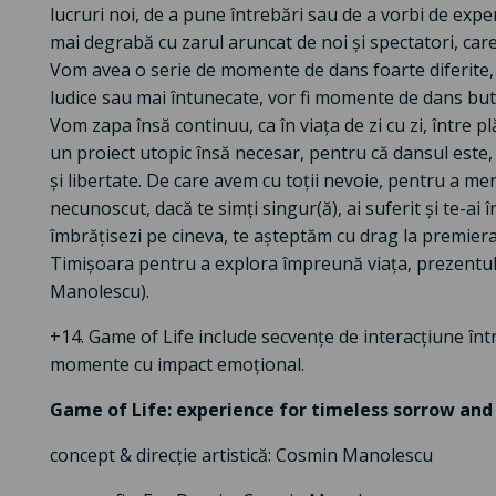
lucruri noi, de a pune întrebări sau de a vorbi de expe
mai degrabă cu zarul aruncat de noi și spectatori, care
Vom avea o serie de momente de dans foarte diferite,
ludice sau mai întunecate, vor fi momente de dans buto
Vom zapa însă continuu, ca în viața de zi cu zi, între p
un proiect utopic însă necesar, pentru că dansul este
și libertate. De care avem cu toții nevoie, pentru a me
necunoscut, dacă te simți singur(ă), ai suferit și te-ai 
îmbrățisezi pe cineva, te așteptăm cu drag la premiera
Timișoara pentru a explora împreună viața, prezentu
Manolescu).
+14. Game of Life include secvențe de interacțiune într
momente cu impact emoțional.
Game of Life: experience for timeless sorrow and
concept & direcție artistică: Cosmin Manolescu