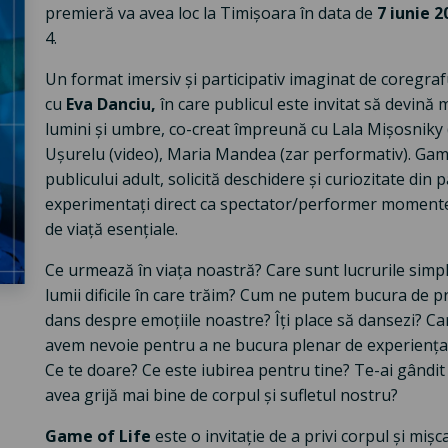
premieră va avea loc la Timișoara în data de
7 iunie 
4.
Un format imersiv și participativ imaginat de coregraf
cu
Eva Danciu,
în care publicul este invitat să devină 
lumini și umbre, co-creat împreună cu Lala Mișosniky 
Ușurelu (video), Maria Mandea (zar performativ). Game
publicului adult, solicită deschidere și curiozitate din
experimentați direct ca spectator/performer momente 
de viață esențiale.
Ce urmează în viața noastră? Care sunt lucrurile simple
lumii dificile în care trăim? Cum ne putem bucura de p
dans despre emoțiile noastre? Îți place să dansezi? Car
avem nevoie pentru a ne bucura plenar de experiența vi
Ce te doare? Ce este iubirea pentru tine? Te-ai gând
avea grijă mai bine de corpul și sufletul nostru?
Game of Life
este o invitație de a privi corpul și miș