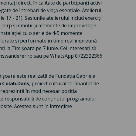
ntați direct, în calitate de participanți activi
egate de întrebări de viață esențiale. Atelierul
e 17 - 21). Sesiunile atelierului includ exerciții
ă, corp și emoții și momente de improvizație
l instalației cu o serie de 4-5 momente
plorate și performate în timp real împreună
i la Timișoara pe 7 iunie. Cei interesați să
n@danswanderer.ro sau pe WhatsApp 0722322366
ișoara este realizată de Fundația Gabriela
i
Colab.Dans
, proiect cultural co-finanțat de
 reprezintă în mod necesar poziția
ste responsabilă de conținutul programului
losite. Acestea sunt în întregime