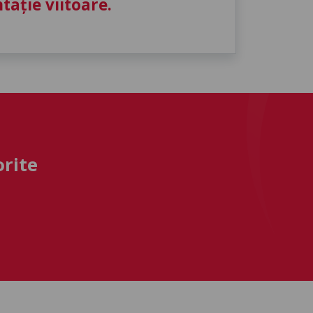
ație viitoare.
orite