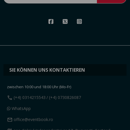
SIE KÖNNEN UNS KONTAKTIEREN
zwischen 10:00 und 18:00 Uhr (Mo-Fr)
call
(+4) 0314215543
/ (+4) 0730826087
WhatsApp
mail
office@eventbook.ro