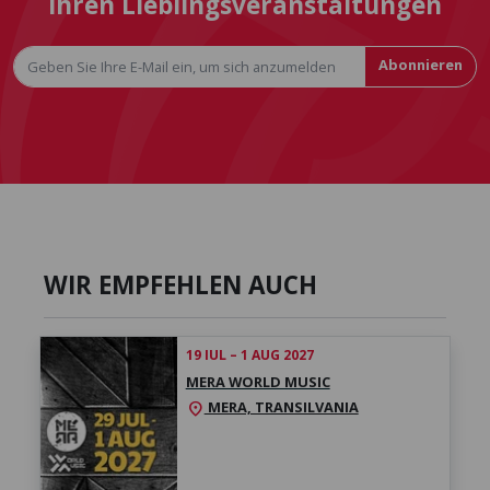
Ihren Lieblingsveranstaltungen
Abonnieren
WIR EMPFEHLEN AUCH
19 IUL – 1 AUG 2027
MERA WORLD MUSIC
MERA, TRANSILVANIA
location_on