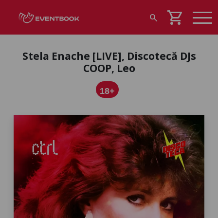
shopping_cart
search
Stela Enache [LIVE], Discotecă DJs
COOP, Leo
18+