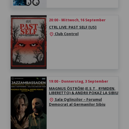
20:00 - Mittwoch, 16 September
CTRL LIVE: PAST SELF [US]
Club Control
location_on
19:00 - Donnerstag, 3 September
MAGNUS ÖSTRÖM (E.S.T., RYMDEN,
LIBERETTO) & ANDRII POKAZ LA SIBIU
Sala Oglinzilor – Forumul
location_on
Democrat al Germanilor Sibiu