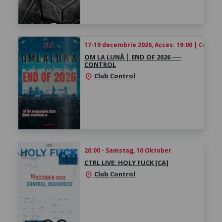
17-19 decembrie 2026, Acces: 19:00 | Concert
OM LA LUNĂ │ ​END OF 2026 ──
CONTROL
Club Control
location_on
20:00 - Samstag, 10 Oktober
CTRL LIVE: HOLY FUCK [CA]
Club Control
location_on