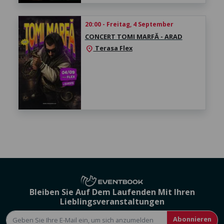
20:00 - Freitag, 4 September
CONCERT TOMI MARFĂ - ARAD
Terasa Flex
location_on
Bleiben Sie Auf Dem Laufenden Mit Ihren
Lieblingsveranstaltungen
Abonnieren