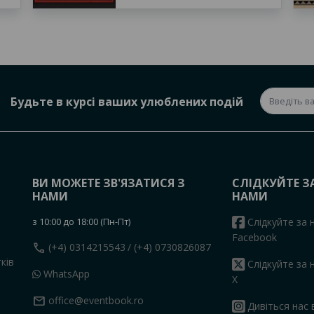
Будьте в курсі ваших улюблених подій
ВИ МОЖЕТЕ ЗВ'ЯЗАТИСЯ З
СЛІДКУЙТЕ З
НАМИ
НАМИ
з 10:00 до 18:00 (Пн-Пт)
Слідкуйте за 
Facebook
call
(+4) 0314215543
/ (+4) 0730826087
ків
Слідкуйте за 
WhatsApp
X
mail
office@eventbook.ro
Дивіться нас 