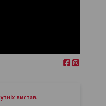
утніх вистав.