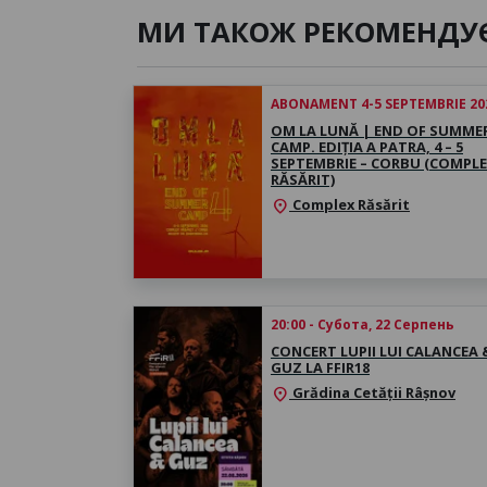
МИ ТАКОЖ РЕКОМЕНДУ
ABONAMENT 4-5 SEPTEMBRIE 20
OM LA LUNĂ | END OF SUMME
CAMP. EDIȚIA A PATRA, 4 – 5
SEPTEMBRIE – CORBU (COMPL
RĂSĂRIT)
Complex Răsărit
location_on
20:00 - Субота, 22 Серпень
CONCERT LUPII LUI CALANCEA 
GUZ LA FFIR18
Grădina Cetății Râșnov
location_on