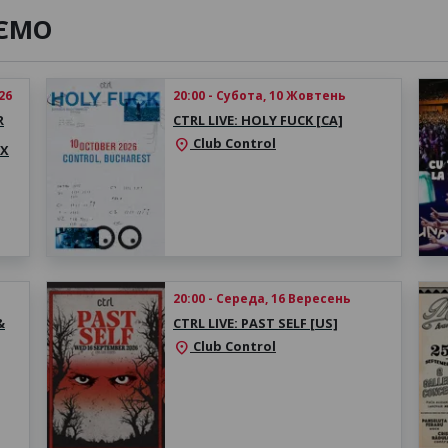
ЄМО
26
20:00 - Субота, 10 Жовтень
R
CTRL LIVE: HOLY FUCK [CA]
Club Control
location_on
EX
20:00 - Середа, 16 Вересень
&
CTRL LIVE: PAST SELF [US]
Club Control
location_on