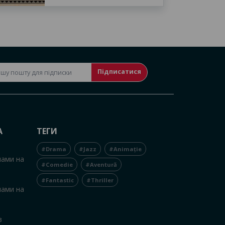
Підписатися
А
ТЕГИ
#Drama
#Jazz
#Animație
нами на
#Comedie
#Aventură
#Fantastic
#Thriller
нами на
в