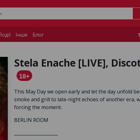
s
одії
Інше
Блог
Stela Enache [LIVE], Disc
18+
This May Day we open early and let the day unfold 
smoke and grill to late-night echoes of another era, 
forcing the moment.
BERLIN ROOM
____________________