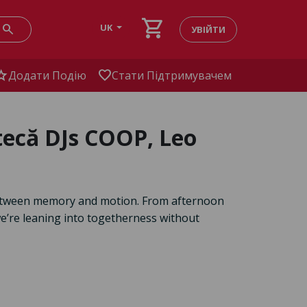
shopping_cart
search
UK
УВІЙТИ
tar
favorite
Додати Подію
Стати Підтримувачем
otecă DJs COOP, Leo
between memory and motion. From afternoon
we’re leaning into togetherness without