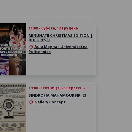
11:00 - Субота, 12 Грудень
MINUNAȚII CHRISTMAS EDITION |
BUCUREȘTI
Aula Magna - Universitatea
location_on
Politehnica
19:00 - П'ятниця, 25 Вересень
SINDROFIA MAHAMOUR NR. 21
Gallery Concept
location_on