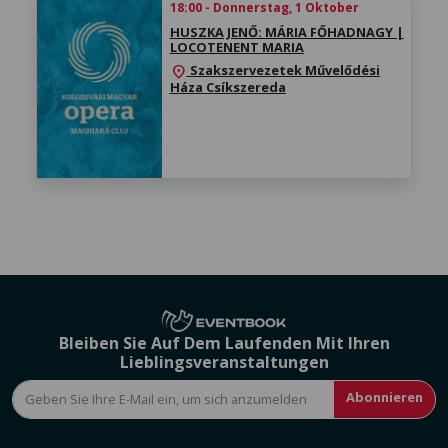
18:00 - Donnerstag, 1 Oktober
HUSZKA JENŐ: MÁRIA FŐHADNAGY |
LOCOTENENT MARIA
Szakszervezetek Művelődési
location_on
Háza Csíkszereda
Bleiben Sie Auf Dem Laufenden Mit Ihren
Lieblingsveranstaltungen
Abonnieren