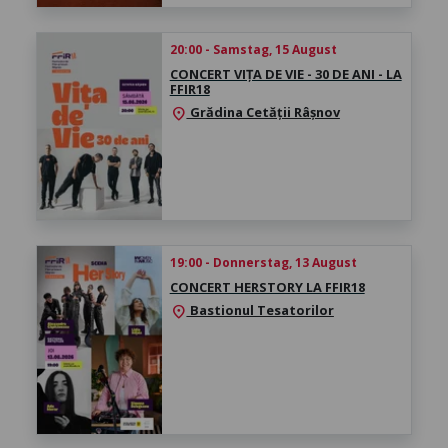
20:00 - Samstag, 15 August
CONCERT VIȚA DE VIE - 30 DE ANI - LA
FFIR18
Grădina Cetății Râșnov
location_on
19:00 - Donnerstag, 13 August
CONCERT HERSTORY LA FFIR18
Bastionul Tesatorilor
location_on