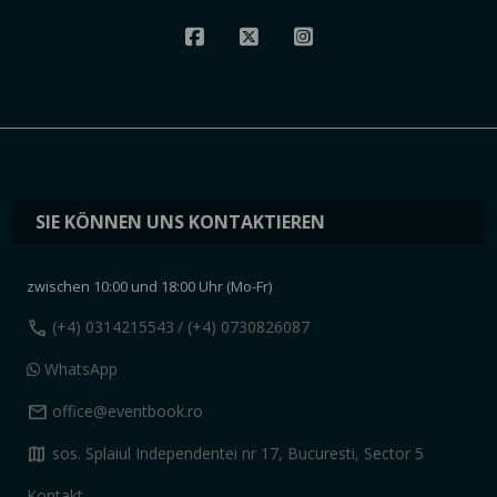
SIE KÖNNEN UNS KONTAKTIEREN
zwischen 10:00 und 18:00 Uhr (Mo-Fr)
call
(+4) 0314215543
/ (+4) 0730826087
WhatsApp
mail
office@eventbook.ro
map
sos. Splaiul Independentei nr 17, Bucuresti, Sector 5
Kontakt