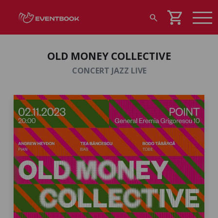
shopping_cart
search
OLD MONEY COLLECTIVE
CONCERT JAZZ LIVE