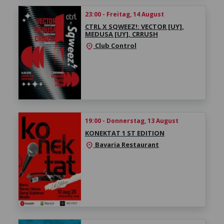
23:00 - Freitag, 14 August
CTRL X SQWEEZ!: VECTOR [UY],
MEDUSA [UY], CRRUSH
Club Control
location_on
19:00 - Donnerstag, 13 August
KONEKTAT 1 ST EDITION
Bavaria Restaurant
location_on