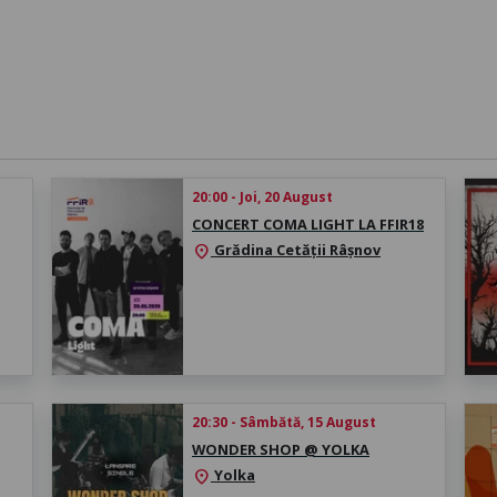
20:00 - Joi, 20 August
CONCERT COMA LIGHT LA FFIR18
Grădina Cetății Râșnov
location_on
20:30 - Sâmbătă, 15 August
WONDER SHOP @ YOLKA
Yolka
location_on