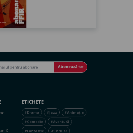
Abonează-te
E
ETICHETE
pe
#Drama
#Jazz
#Animație
#Comedie
#Aventură
pe X
#Fantastic
#Thriller