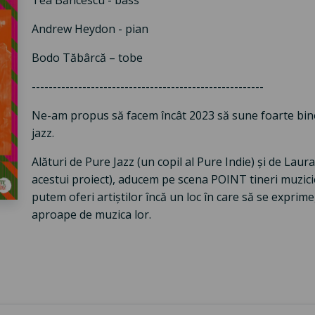
Tea Băncescu - bass
Andrew Heydon - pian
Bodo Tăbârcă – tobe
-------------------------------------------------------
Ne-am propus să facem încât 2023 să sune foarte bine
jazz.
Alături de Pure Jazz (un copil al Pure Indie) și de Lau
acestui proiect), aducem pe scena POINT tineri muzici
putem oferi artiștilor încă un loc în care să se exprime
aproape de muzica lor.