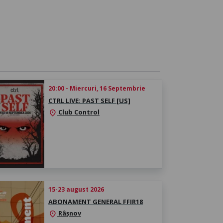
20:00 - Miercuri, 16 Septembrie
CTRL LIVE: PAST SELF [US]
Club Control
location_on
15-23 august 2026
ABONAMENT GENERAL FFIR18
Râșnov
location_on