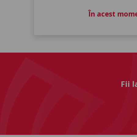
În acest mome
Fii 