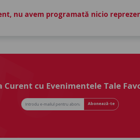
nt, nu avem programată nicio reprezent
la Curent cu Evenimentele Tale Fav
Abonează-te