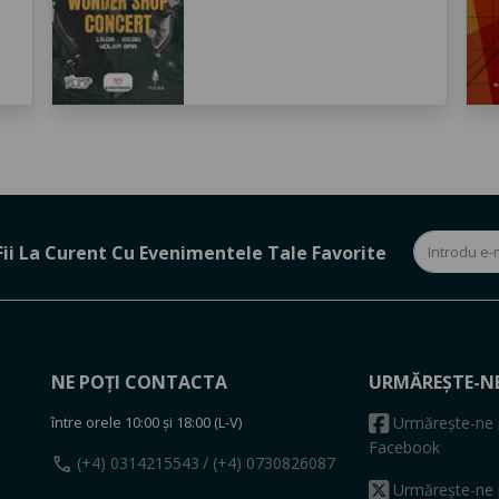
Fii La Curent Cu Evenimentele Tale Favorite
NE POȚI CONTACTA
URMĂREȘTE-N
între orele 10:00 și 18:00 (L-V)
Urmărește-ne 
Facebook
call
(+4) 0314215543
/ (+4) 0730826087
Urmărește-ne 