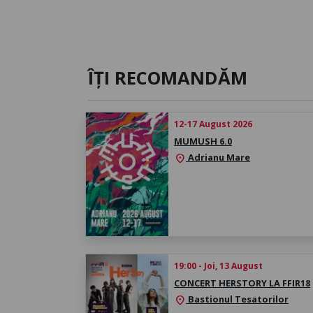
ÎȚI RECOMANDĂM
12-17 August 2026
MUMUSH 6.0
Adrianu Mare
location_on
19:00 - Joi, 13 August
CONCERT HERSTORY LA FFIR18
Bastionul Tesatorilor
location_on