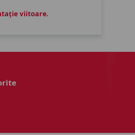
ație viitoare.
orite