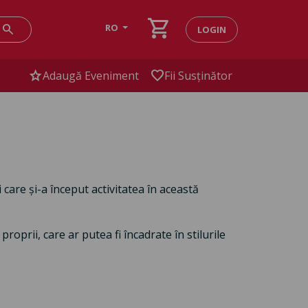
shopping_cart
search
RO
LOGIN
star
favorite
Adaugă Eveniment
Fii Susținător
care și-a început activitatea în această
roprii, care ar putea fi încadrate în stilurile