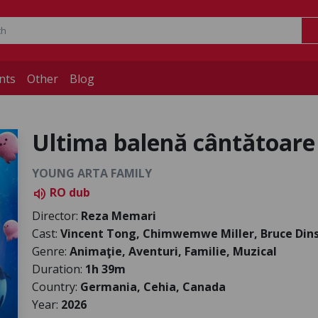
nts
Other
Blog
Ultima balenă cântătoar
YOUNG ARTA FAMILY
RO dub
volume_up
Director:
Reza Memari
Cast:
Vincent Tong, Chimwemwe Miller, Bruce Dins
Genre:
Animaţie, Aventuri, Familie, Muzical
Duration:
1h 39m
Country:
Germania, Cehia, Canada
Year:
2026