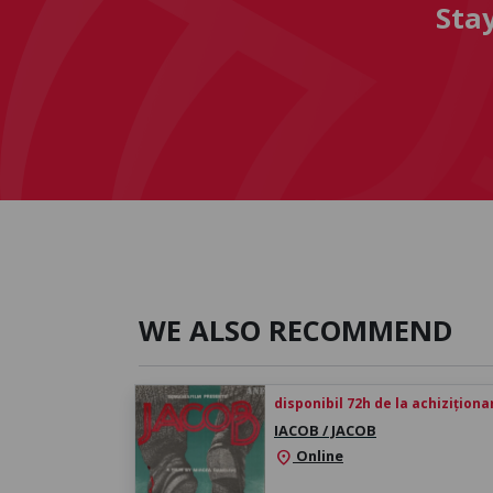
Sta
WE ALSO RECOMMEND
disponibil 72h de la achiziționa
IACOB / JACOB
Online
location_on