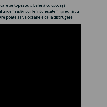
care se topește, o balenă cu cocoașă
scufunde în adâncurile întunecate împreună cu
are poate salva oceanele de la distrugere.