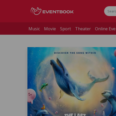
Music
Movie
Sport
Theater
Online Eve