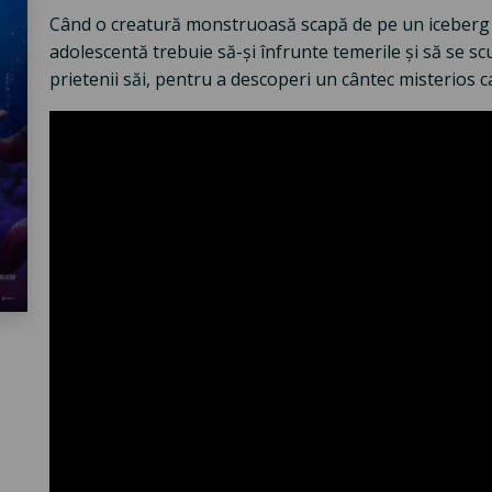
Când o creatură monstruoasă scapă de pe un iceberg 
adolescentă trebuie să-și înfrunte temerile și să se 
prietenii săi, pentru a descoperi un cântec misterios c