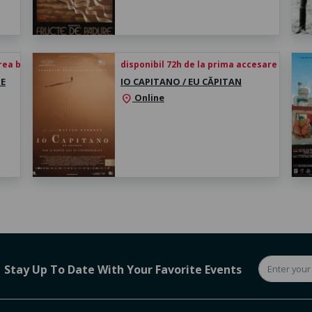
rea biletului
disponibil 72h de la prima accesare
HE
IO CAPITANO / EU CĂPITAN
Online
location_on
Stay Up To Date With Your Favorite Events