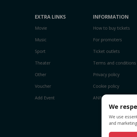
EXTRA LINKS
INFORMATION
Movie
How to buy tickets
Music
For promoters
Sport
Ticket outlets
Theater
Terms and conditions
Other
Privacy policy
Voucher
Cookie policy
Add Event
ANPC
We respe
We use essenti
and marketing