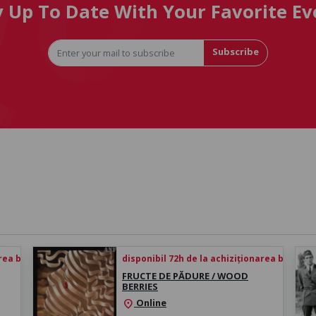
y Up To Date With Your Favorite Ev
Subscribe
rea biletului
disponibil 72h de la achiziționarea biletului
FRUCTE DE PĂDURE / WOOD
BERRIES
Online
location_on