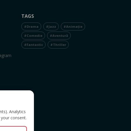
TAGS
#Drama
#Jazz
#Animație
#Comedie
#Aventură
#Fantastic
#Thriller
tagram
nts). Analytics
 your consent.