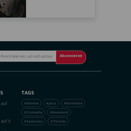
Abonnieren
NS
TAGS
 auf
#Drama
#Jazz
#Animație
#Comedie
#Aventură
 auf X
#Fantastic
#Thriller