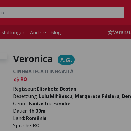
star
Veranst
nstaltungen
Andere
Blog
Veronica
A.G.
CINEMATECA ITINERANTĂ
RO
volume_up
Regisseur:
Elisabeta Bostan
Besetzung:
Lulu Mihăescu, Margareta Pâslaru, De
Genre:
Fantastic, Familie
Dauer:
1h 30m
Land:
România
Sprache:
RO