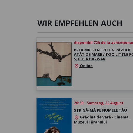
WIR EMPFEHLEN AUCH
disponibil 72h de la achiziționa
PREA MIC PENTRU UN RĂZBOI
ATÂT DE MARE / TOO LITTLE F
SUCH A BIG WAR
Online
location_on
20:30 - Samstag, 22 August
STRIGĂ-MĂ PE NUMELE TĂU
Grădina de vară - Cinema
location_on
Muzeul Țăranului