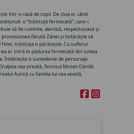
ște într-o casă de copii. De ziua ei, când
eobișnuit: o “trăistuță fermecată”, care-i
rebuie să fie cuminte, darnică, respectuoasă și
tă promisiunea făcută Zânei și hotărăște să
etei, trăistuța o părăsește. Cu sufletul
area ei. Intră în pădurea fermecată din lumea
re. Întâlnește o sumedenie de personaje
Vulpea cea șireată, fiorosul Motan Dănilă,
ricelul Aurică cu familia lui cea veselă,