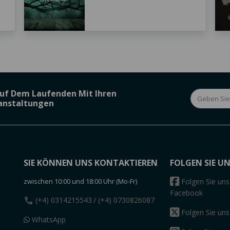
Auf Dem Laufenden Mit Ihren
ranstaltungen
SIE KÖNNEN UNS KONTAKTIEREN
FOLGEN SIE U
zwischen 10:00 und 18:00 Uhr (Mo-Fr)
Folgen Sie uns
Facebook
call
(+4) 0314215543
/ (+4) 0730826087
Folgen Sie uns
WhatsApp