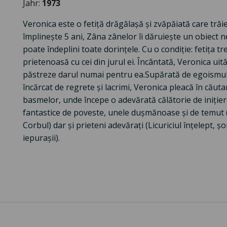
Jahr:
1973
Veronica este o fetiță drăgălașă și zvăpăiată care trăie
împlinește 5 ani, Zâna zânelor îi dăruiește un obiect n
poate îndeplini toate dorințele. Cu o condiție: fetița t
prietenoasă cu cei din jurul ei. Încântată, Veronica ui
păstreze darul numai pentru ea.Supărată de egoismul f
încărcat de regrete și lacrimi, Veronica pleacă în căut
basmelor, unde începe o adevărată călătorie de iniție
fantastice de poveste, unele dușmănoase și de temut (
Corbul) dar și prieteni adevărați (Licuriciul înțelept, șo
iepurașii).