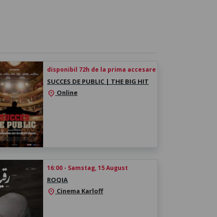
disponibil 72h de la prima accesare
SUCCES DE PUBLIC | THE BIG HIT
Online
location_on
16:00 - Samstag, 15 August
ROQIA
Cinema Karloff
location_on