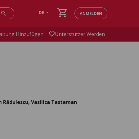
shopping_cart
search
DE
ANMELDEN
favorite
altung Hinzufügen
Unterstützer Werden
m Rădulescu, Vasilica Tastaman