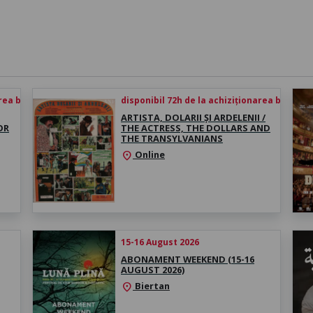
rea biletului
disponibil 72h de la achiziționarea biletului
ARTISTA, DOLARII ȘI ARDELENII /
OR
THE ACTRESS, THE DOLLARS AND
THE TRANSYLVANIANS
Online
location_on
15-16 August 2026
ABONAMENT WEEKEND (15-16
AUGUST 2026)
Biertan
location_on