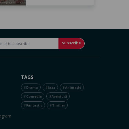
Subscribe
TAGS
#Drama
#Jazz
#Animație
#Comedie
#Aventură
#Fantastic
#Thriller
tagram