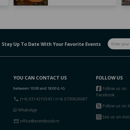
Stay Up To Date With Your Favorite Events
YOU CAN CONTACT US
FOLLOW US
between 10:00 and 18:00 (L-V)
Follow us on
Facebook
call
(+4) 0314215543
/ (+4) 0730826087
Follow us on X
WhatsApp
See us on Ins
mail
office@eventbook.ro