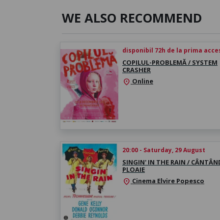
WE ALSO RECOMMEND
disponibil 72h de la prima acc
COPILUL-PROBLEMĂ / SYSTEM
CRASHER
Online
location_on
20:00 - Saturday, 29 August
SINGIN' IN THE RAIN / CÂNTÂN
PLOAIE
Cinema Elvire Popesco
location_on