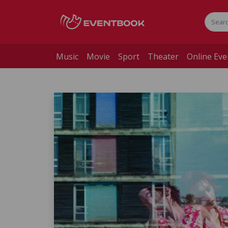
Music
Movie
Sport
Theater
Online Eve