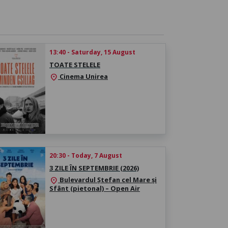
13:40 - Saturday, 15 August
TOATE STELELE
Cinema Unirea
location_on
20:30 - Today, 7 August
3 ZILE ÎN SEPTEMBRIE (2026)
Bulevardul Ștefan cel Mare și
location_on
Sfânt (pietonal) – Open Air