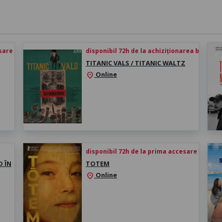
esare
disponibil 72h de la achiziționarea biletului
TITANIC VALS / TITANIC WALTZ
Online
location_on
disponibil 72h de la prima accesare
D ÎN
TOTEM
Online
location_on