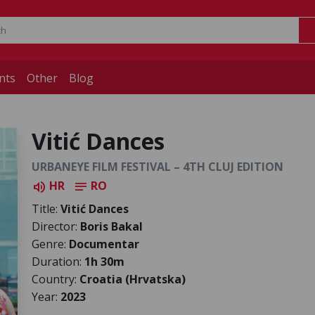
nts
Other
Blog
Vitić Dances
URBANEYE FILM FESTIVAL – 4TH CLUJ EDITION
HR
RO
volume_up
notes
Title:
Vitić Dances
Director:
Boris Bakal
Genre:
Documentar
Duration:
1h 30m
Country:
Croatia (Hrvatska)
Year:
2023