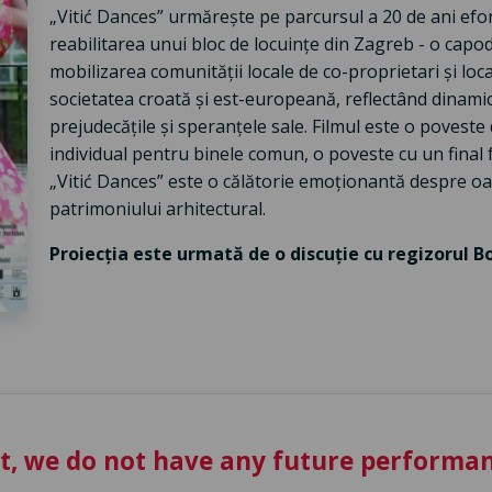
„Vitić Dances” urmărește pe parcursul a 20 de ani efor
reabilitarea unui bloc de locuințe din Zagreb - o capo
mobilizarea comunității locale de co-proprietari și loc
societatea croată și est-europeană, reflectând dinami
prejudecățile și speranțele sale. Filmul este o poveste
individual pentru binele comun, o poveste cu un final f
„Vitić Dances” este o călătorie emoționantă despre oa
patrimoniului arhitectural.
Proiecția este urmată de o discuție cu regizorul Bo
t, we do not have any future performan