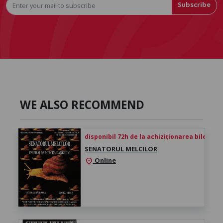
Subscribe
WE ALSO RECOMMEND
disponibil 72h de la achiziționarea biletului
SENATORUL MELCILOR
Online
location_on