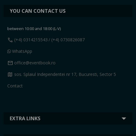
YOU CAN CONTACT US
between 10:00 and 18:00 (L-V)
call
(+4) 0314215543
/ (+4) 0730826087
WhatsApp
mail
office@eventbook.ro
map
sos. Splaiul Independentei nr 17, Bucuresti, Sector 5
Contact
EXTRA LINKS