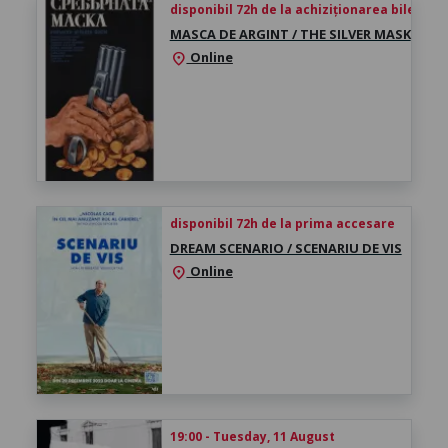
disponibil 72h de la achiziționarea biletului
MASCA DE ARGINT / THE SILVER MASK
Online
location_on
disponibil 72h de la prima accesare
DREAM SCENARIO / SCENARIU DE VIS
Online
location_on
19:00 - Tuesday, 11 August