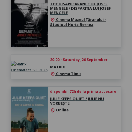
THE DISAPPEARANCE OF JOSEF
MENGELE / DISPARIȚIA LUI JOSEF
MENGELE
Cinema Muzeul Țăranului -
location_on
Studioul Horia Bernea
20:00 - Saturday, 26 September
MATRIX
Cinema Timiș
location_on
disponibil 72h de la prima accesare
JULIE KEEPS QUIET / JULIE NU
VORBEȘTE
Online
location_on