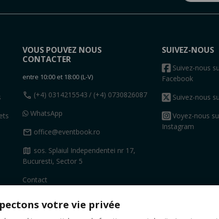
VOUS POUVEZ NOUS
SUIVEZ-NOUS
CONTACTER
s
Suivez-nous su
entre 10:00 et 18:00 (L-V)
Facebook
call
(+4) 0314215543
/ (+4) 0730826087
s
Suivez-nous su
WhatsApp
ets
Voyez-nous su
Instagram
mail
office@eventbook.ro
map
sos. Splaiul Independentei nr 17,
Bucuresti, Sector 5
Contact
pectons votre vie privée