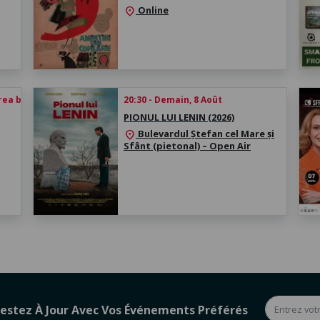
Online
location_on
rea biletului
20:30 - Demain, 8 Août
PIONUL LUI LENIN (2026)
Bulevardul Ștefan cel Mare și
location_on
Sfânt (pietonal) – Open Air
estez À Jour Avec Vos Événements Préférés