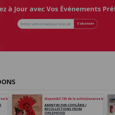
ez à Jour avec Vos Événements Pré
S'abonner
DONS
rea biletului
disponibil 72h de la achiziționarea biletului
E
AMINTIRI DIN COPILĂRIE /
RECOLLECTIONS FROM
CHILDHOOD