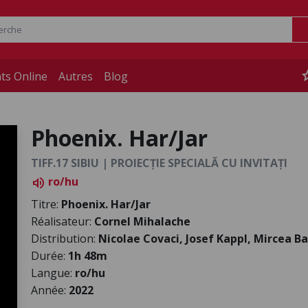
st
ts Online
Autres
Blog
Phoenix. Har/Jar
TIFF.17 SIBIU | PROIECȚIE SPECIALĂ CU INVITAȚI
ro/hu
volume_up
Titre:
Phoenix. Har/Jar
Réalisateur:
Cornel Mihalache
Distribution:
Nicolae Covaci, Josef Kappl, Mircea B
Durée:
1h 48m
Langue:
ro/hu
Année:
2022