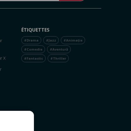
ÉTIQUETTES
r
#Drama
#Jazz
#Animație
#Comedie
#Aventură
r X
#Fantastic
#Thriller
r