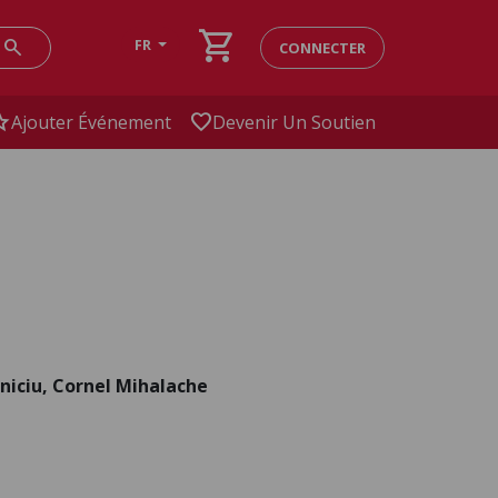
shopping_cart
search
FR
CONNECTER
ar
favorite
Ajouter Événement
Devenir Un Soutien
aniciu, Cornel Mihalache