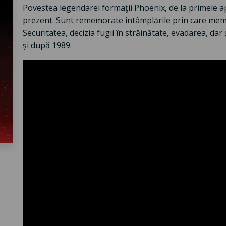
Povestea legendarei formaţii Phoenix, de la primele ap
prezent. Sunt rememorate întâmplările prin care membri
Securitatea, decizia fugii în străinătate, evadarea, dar
și după 1989.