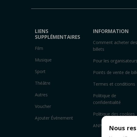
LIENS
INFORMATION
SUPPLÉMENTAIRES
Comment acheter de
Film
billets
Musique
Pour les organisateur
Sport
Points de vente de bill
Théâtre
Termes et conditions
Autres
Politique de
confidentialité
Voucher
Politique des cookies
Ajouter Événement
ANPC
Nous res