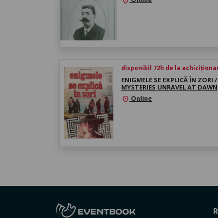
location_on
disponibil 72h de la achiziționa
ENIGMELE SE EXPLICĂ ÎN ZORI /
MYSTERIES UNRAVEL AT DAWN
Online
location_on
R