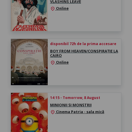
VLASHINS LEAVE
Online
location_on
disponibil 72h de la prima accesare
BOY FROM HEAVEN/CONSPIRAȚIE LA
CAIRO
Online
location_on
14:15 - Tomorrow, 8 August
MINIONII ȘI MONȘTRII
Cinema Patria - sala mică
location_on