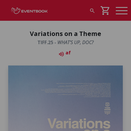
shopping_cart
search
Variations on a Theme
TIFF.25 -
WHAT'S UP, DOC?
af
volume_up