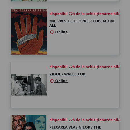
disponibil 72h de la achiziționarea biletului
MAI PRESUS DE ORICE / THIS ABOVE
ALL
Online
location_on
disponibil 72h de la achiziționarea biletului
ZIDUL / WALLED UP
Online
location_on
disponibil 72h de la achiziționarea biletului
PLECAREA VLAȘINILOR / THE