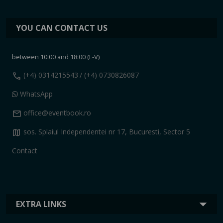
YOU CAN CONTACT US
between 10:00 and 18:00 (L-V)
call
(+4) 0314215543
/ (+4) 0730826087
WhatsApp
mail
office@eventbook.ro
map
sos. Splaiul Independentei nr 17, Bucuresti, Sector 5
Contact
EXTRA LINKS