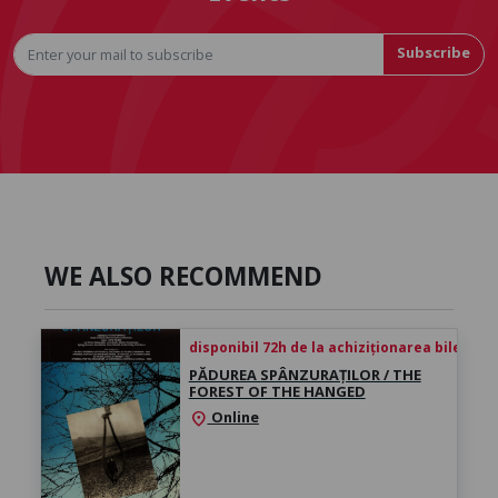
Subscribe
WE ALSO RECOMMEND
disponibil 72h de la achiziționarea biletului
PĂDUREA SPÂNZURAȚILOR / THE
FOREST OF THE HANGED
Online
location_on