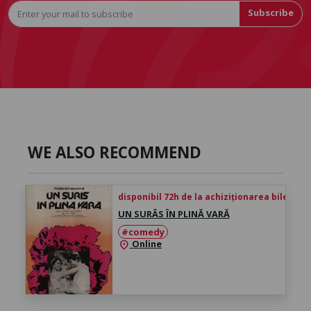
Subscribe
WE ALSO RECOMMEND
disponibil 72h de la achiziționarea biletului
UN SURÂS ÎN PLINĂ VARĂ
#comedy
Online
location_on