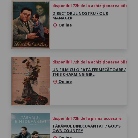
disponibil 72h de la achiziționarea biletului
DIRECTORUL NOSTRU / OUR
MANAGER
Online
location_on
disponibil 72h de la achiziționarea biletului
UN FILM CU O FATĂ FERMECĂTOARE /
THIS CHARMING GIRL
Online
location_on
disponibil 72h de la prima accesare
TĂRÂMUL BINECUVÂNTAT / GOD’S
OWN COUNTRY
Online