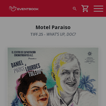
shopping_cart
search
Motel Paraiso
TIFF.25 -
WHAT'S UP, DOC?