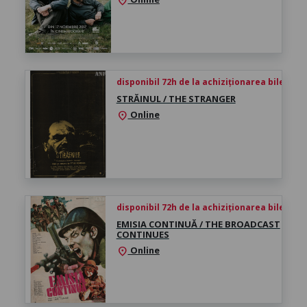
location_on
disponibil 72h de la achiziționarea biletului
STRĂINUL / THE STRANGER
Online
location_on
disponibil 72h de la achiziționarea biletului
EMISIA CONTINUĂ / THE BROADCAST
CONTINUES
Online
location_on