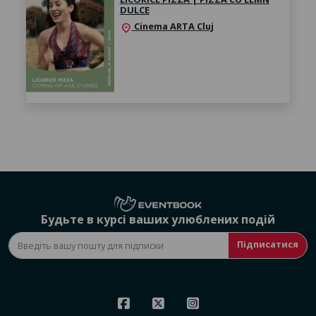
DULCE
Cinema ARTA Cluj
location_on
Будьте в курсі ваших улюблених подій
Підписатися