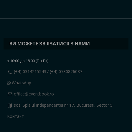
ВИ МОЖЕТЕ ЗВ'ЯЗАТИСЯ З НАМИ
з 10:00 до 18:00 (Пн-Пт)
call
(+4) 0314215543
/ (+4) 0730826087
WhatsApp
mail
office@eventbook.ro
map
sos. Splaiul Independentei nr 17, Bucuresti, Sector 5
Контакт