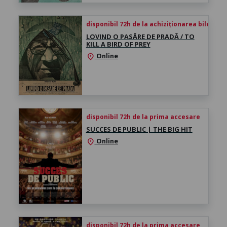
disponibil 72h de la achiziționarea biletului
LOVIND O PASĂRE DE PRADĂ / TO
KILL A BIRD OF PREY
Online
location_on
disponibil 72h de la prima accesare
SUCCES DE PUBLIC | THE BIG HIT
Online
location_on
disponibil 72h de la prima accesare