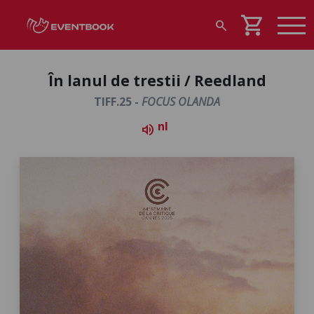
shopping_cart
search
În lanul de trestii / Reedland
TIFF.25 -
FOCUS OLANDA
nl
volume_up