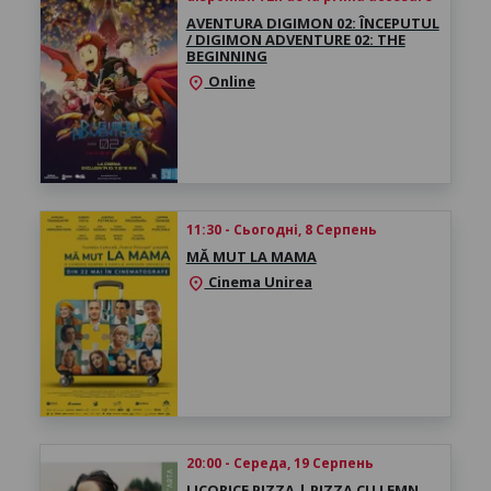
AVENTURA DIGIMON 02: ÎNCEPUTUL
/ DIGIMON ADVENTURE 02: THE
BEGINNING
Online
location_on
11:30 - Сьогодні, 8 Серпень
MĂ MUT LA MAMA
Cinema Unirea
location_on
20:00 - Середа, 19 Серпень
LICORICE PIZZA | PIZZA CU LEMN