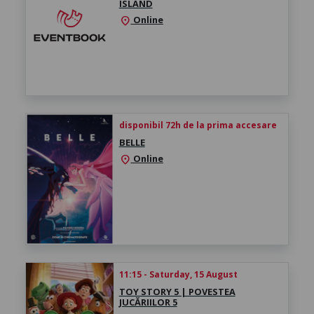
ISLAND
Online
location_on
disponibil 72h de la prima accesare
BELLE
Online
location_on
11:15 - Saturday, 15 August
TOY STORY 5 | POVESTEA
JUCĂRIILOR 5