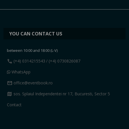
YOU CAN CONTACT US
between 10:00 and 18:00 (L-V)
call
(+4) 0314215543
/ (+4) 0730826087
WhatsApp
mail
office@eventbook.ro
map
sos. Splaiul Independentei nr 17, Bucuresti, Sector 5
Contact