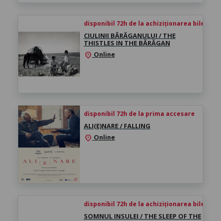
disponibil 72h de la achiziționarea biletului
CIULINII BĂRĂGANULUI / THE
THISTLES IN THE BĂRĂGAN
Online
location_on
disponibil 72h de la prima accesare
ALI(E)NARE / FALLING
Online
location_on
disponibil 72h de la achiziționarea biletului
SOMNUL INSULEI / THE SLEEP OF THE