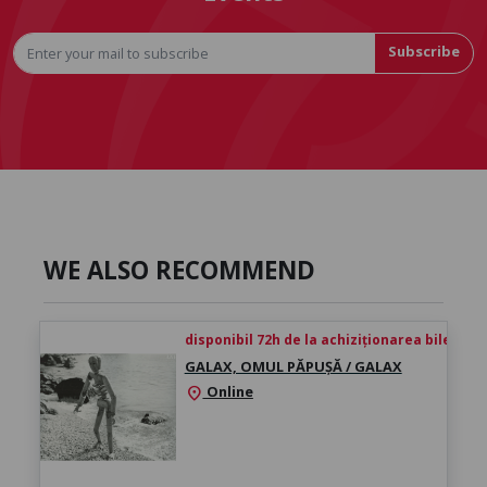
Subscribe
WE ALSO RECOMMEND
disponibil 72h de la achiziționarea biletului
GALAX, OMUL PĂPUȘĂ / GALAX
Online
location_on