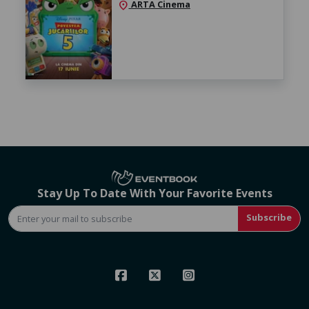
ARTA Cinema
location_on
Stay Up To Date With Your Favorite Events
Subscribe