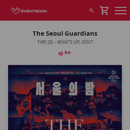
shopping_cart
search
The Seoul Guardians
TIFF.25 -
WHAT'S UP, DOC?
ko
volume_up