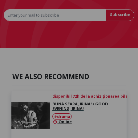
Subscribe
WE ALSO RECOMMEND
disponibil 72h de la achiziționarea biletului
BUNĂ SEARA, IRINA! / GOOD
EVENING, IRINA!
#drama
Online
location_on