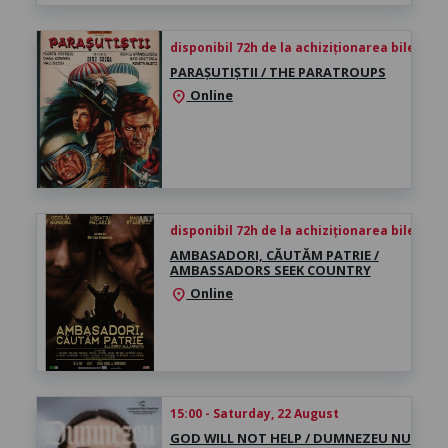
disponibil 72h de la achiziționarea biletului
PARAȘUTIȘTII / THE PARATROUPS
Online
location_on
disponibil 72h de la achiziționarea biletului
AMBASADORI, CĂUTĂM PATRIE /
AMBASSADORS SEEK COUNTRY
Online
location_on
15:00 - Saturday, 22 August
GOD WILL NOT HELP / DUMNEZEU NU