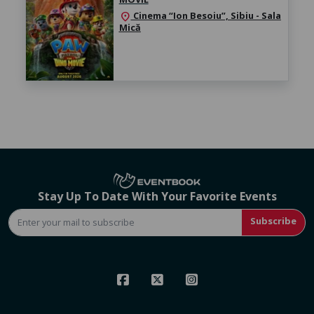
Cinema “Ion Besoiu”, Sibiu - Sala
location_on
Mică
Stay Up To Date With Your Favorite Events
Subscribe