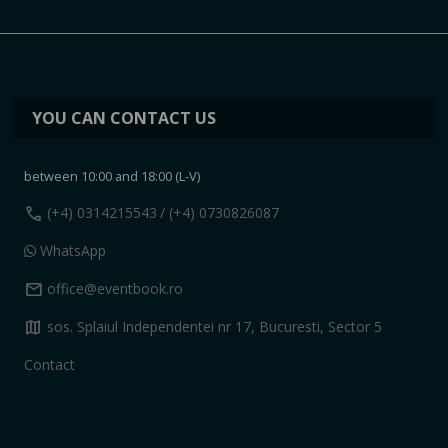
YOU CAN CONTACT US
between 10:00 and 18:00 (L-V)
call
(+4) 0314215543
/ (+4) 0730826087
WhatsApp
mail
office@eventbook.ro
map
sos. Splaiul Independentei nr 17, Bucuresti, Sector 5
Contact