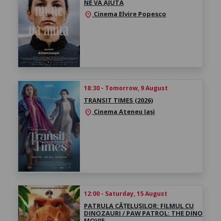
NE VA AJUTA
Cinema Elvire Popesco
location_on
18:30 - Tomorrow, 9 August
TRANSIT TIMES (2026)
Cinema Ateneu Iași
location_on
12:00 - Saturday, 15 August
PATRULA CĂȚELUȘILOR: FILMUL CU
DINOZAURI / PAW PATROL: THE DINO
MOVIE