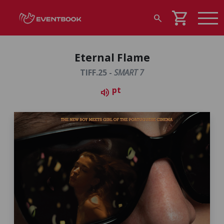
shopping_cart
search
Eternal Flame
TIFF.25 -
SMART 7
pt
volume_up