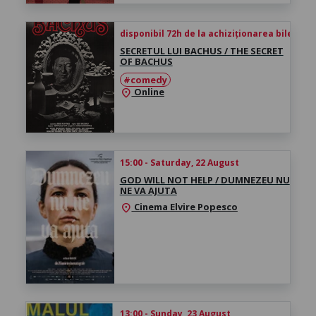
disponibil 72h de la achiziționarea biletului
SECRETUL LUI BACHUS / THE SECRET
OF BACHUS
#comedy
Online
location_on
15:00 - Saturday, 22 August
GOD WILL NOT HELP / DUMNEZEU NU
NE VA AJUTA
Cinema Elvire Popesco
location_on
13:00 - Sunday, 23 August