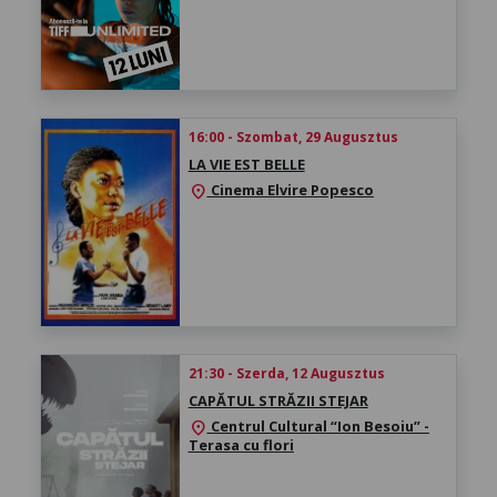
16:00 - Szombat, 29 Augusztus
LA VIE EST BELLE
Cinema Elvire Popesco
location_on
21:30 - Szerda, 12 Augusztus
CAPĂTUL STRĂZII STEJAR
Centrul Cultural “Ion Besoiu” -
location_on
Terasa cu flori