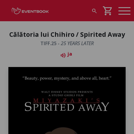
shopping_cart
search
Călătoria lui Chihiro / Spirited Away
TIFF.25 -
25 YEARS LATER
ja
volume_up