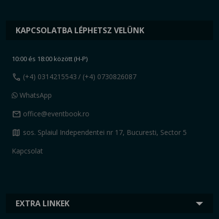
KAPCSOLATBA LÉPHETSZ VELÜNK
10:00 és 18:00 között (H-P)
call
(+4) 0314215543
/ (+4) 0730826087
WhatsApp
mail
office@eventbook.ro
map
sos. Splaiul Independentei nr 17, Bucuresti, Sector 5
Kapcsolat
EXTRA LINKEK