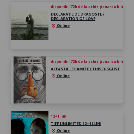
disponibil 72h de la achiziționarea biletului
DECLARAȚIE DE DRAGOSTE /
DECLARATION OF LOVE
Online
location_on
disponibil 72h de la achiziționarea biletului
ACEASTĂ LEHAMITE / THIS DISGUST
Online
location_on
12+1 luni
TIFF UNLIMITED 12+1 LUNI
Online
location_on