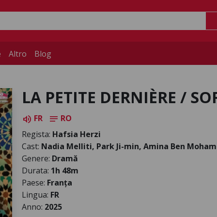
e
Altro
Blog
LA PETITE DERNIÈRE / S
FR
RO
volume_up
notes
Regista:
Hafsia Herzi
Cast:
Nadia Melliti, Park Ji-min, Amina Ben Moha
Genere:
Dramă
Durata:
1h 48m
Paese:
Franța
Lingua:
FR
Anno:
2025