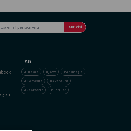
Iscriviti
TAG
cebook
#Drama
#Jazz
#Animație
#Comedie
#Aventură
#Fantastic
#Thriller
tagram