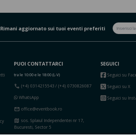
Rimani aggiornato sui tuoi eventi preferiti
PUOI CONTATTARCI
SEGUICI
tti
tra le 10:00 e le 18:00 (L-V)
Seguici su Fa
call
(+4) 0314215543
/ (+4) 0730826087
Seguici su X
WhatsApp
Seguici su Ins
mail
office@eventbook.ro
map
sos. Splaiul Independentei nr 17,
acy
Bucuresti, Sector 5