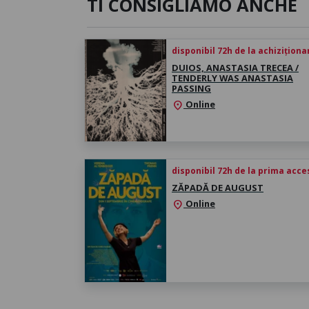
TI CONSIGLIAMO ANCHE
disponibil 72h de la achiziționa
DUIOS, ANASTASIA TRECEA /
TENDERLY WAS ANASTASIA
PASSING
Online
location_on
disponibil 72h de la prima acc
ZĂPADĂ DE AUGUST
Online
location_on