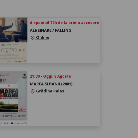
disponibil 72h de la prima accesare
ALI(E)NARE / FALLING
Online
location_on
21:30 - Oggi, 8 Agosto
MARFA ȘI BANII (2001)
Grădina Palas
location_on