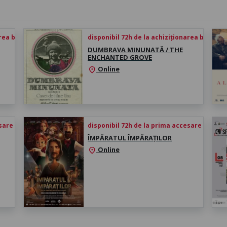
rea biletului
disponibil 72h de la achiziționarea biletului
DUMBRAVA MINUNATĂ / THE
ENCHANTED GROVE
Online
location_on
esare
disponibil 72h de la prima accesare
ÎMPĂRATUL ÎMPĂRAȚILOR
Online
location_on