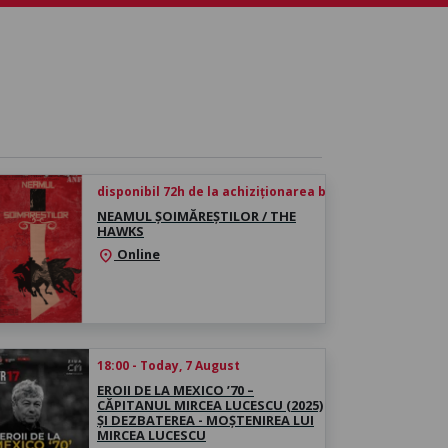
disponibil 72h de la achiziționarea biletului
NEAMUL ȘOIMĂREȘTILOR / THE
HAWKS
Online
location_on
18:00 - Today, 7 August
EROII DE LA MEXICO ’70 –
CĂPITANUL MIRCEA LUCESCU (2025)
ȘI DEZBATEREA - MOȘTENIREA LUI
MIRCEA LUCESCU