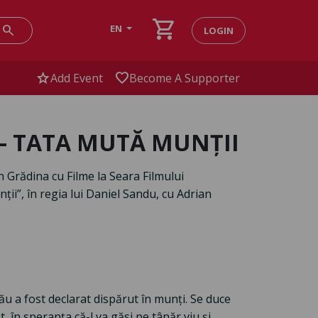
shopping_cart
search
EN
LOGIN
star
favorite
Add Event
Become A Supporter
c – TATA MUTĂ MUNȚII
n Grădina cu Filme la Seara Filmului
i”, în regia lui Daniel Sandu, cu Adrian
 său a fost declarat dispărut în munți. Se duce
t, în speranța că-l va găsi pe tânăr viu și