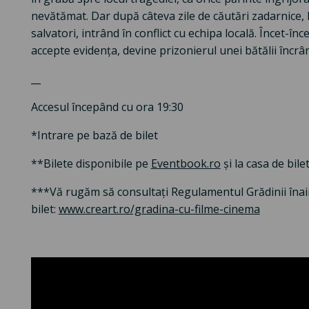
nevătămat. Dar după câteva zile de căutări zadarnice,
salvatori, intrând în conflict cu echipa locală. Încet-înc
accepte evidența, devine prizonierul unei bătălii încrâ
__
Accesul începând cu ora 19:30
*Intrare pe bază de bilet
**Bilete disponibile pe
Eventbook.ro
și la casa de bil
***Vă rugăm să consultați Regulamentul Grădinii înain
bilet:
www.creart.ro/gradina-cu-filme-cinema