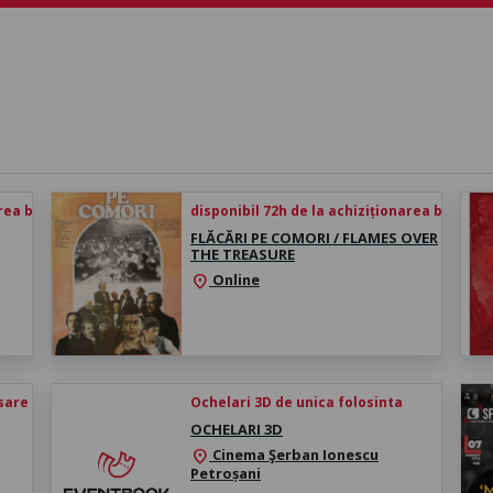
rea biletului
disponibil 72h de la achiziționarea biletului
FLĂCĂRI PE COMORI / FLAMES OVER
THE TREASURE
Online
location_on
esare
Ochelari 3D de unica folosinta
OCHELARI 3D
Cinema Şerban Ionescu
location_on
Petroșani