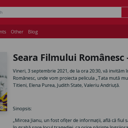
nts
Other
Blog
Seara Filmului Românes
Vineri, 3 septembrie 2021, de la ora 20:30, vă invităm î
Românesc, unde vom proiecta pelicula „Tata mută munți
Titieni, Elena Purea, Judith State, Valeriu Andriuță.
Sinopsis:
„Mircea Jianu, un fost ofițer de informații, află că fiul
în grabă spre locul tragediei, ca orice părinte îngrijora