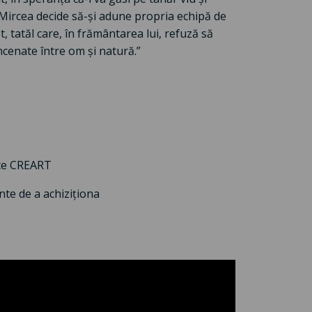
 Mircea decide să-și adune propria echipă de
et, tatăl care, în frământarea lui, refuză să
ncenate între om și natură.”
ete CREART
te de a achiziționa