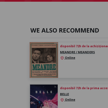
WE ALSO RECOMMEND
disponibil 72h de la achiziționa
MEANDRE / MEANDERS
Online
location_on
disponibil 72h de la prima acc
BELLE
Online
location_on