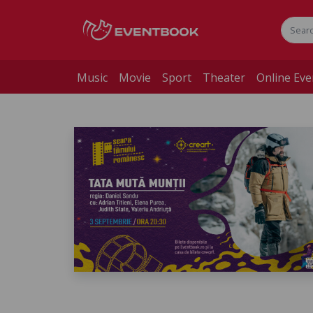
Music
Movie
Sport
Theater
Online Eve