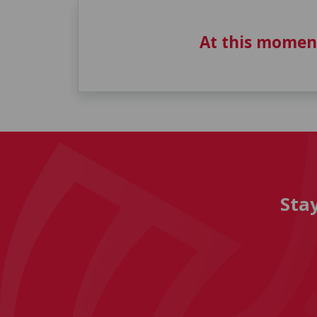
At this momen
Sta