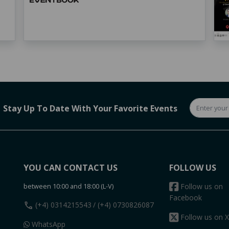
Stay Up To Date With Your Favorite Events
YOU CAN CONTACT US
FOLLOW US
between 10:00 and 18:00 (L-V)
Follow us on
Facebook
call
(+4) 0314215543
/ (+4) 0730826087
Follow us on X
WhatsApp