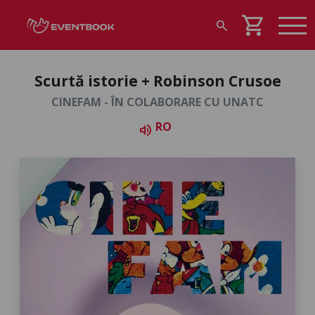
shopping_cart
search
Scurtă istorie + Robinson Crusoe
CINEFAM - ÎN COLABORARE CU UNATC
RO
volume_up