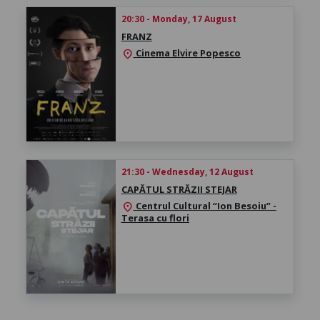
20:30 - Monday, 17 August
FRANZ
Cinema Elvire Popesco
location_on
21:30 - Wednesday, 12 August
CAPĂTUL STRĂZII STEJAR
Centrul Cultural “Ion Besoiu” -
location_on
Terasa cu flori