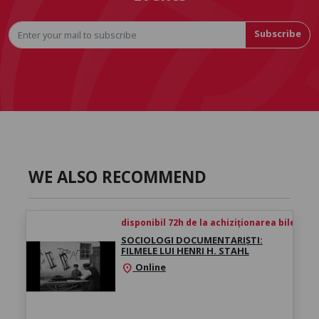
Subscribe
WE ALSO RECOMMEND
disponibil 72h de la achiziționarea biletului
SOCIOLOGI DOCUMENTARIȘTI:
FILMELE LUI HENRI H. STAHL
Online
location_on