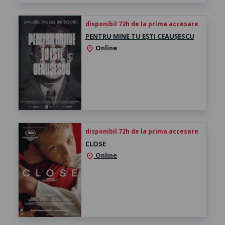
disponibil 72h de la prima accesare
PENTRU MINE TU EȘTI CEAUȘESCU
Online
location_on
disponibil 72h de la prima accesare
CLOSE
Online
location_on