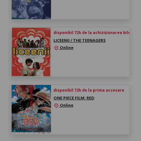
disponibil 72h de la achiziționarea biletului
LICEENII / THE TEENAGERS
Online
location_on
disponibil 72h de la prima accesare
ONE PIECE FILM: RED
Online
location_on