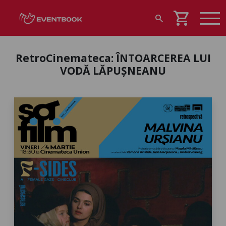
shopping_cart
search
RetroCinemateca: ÎNTOARCEREA LUI
VODĂ LĂPUȘNEANU