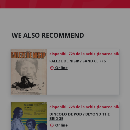
WE ALSO RECOMMEND
disponibil 72h de la achiziționarea biletului
FALEZE DE NISIP / SAND CLIFFS
Online
location_on
disponibil 72h de la achiziționarea biletului
DINCOLO DE POD / BEYOND THE
BRIDGE
Online
location_on