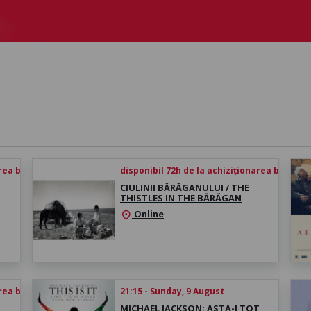
rea biletului
disponibil 72h de la achiziționarea biletului
CIULINII BĂRĂGANULUI / THE
THISTLES IN THE BĂRĂGAN
Online
location_on
rea biletului
21:15 - Sunday, 9 August
MICHAEL JACKSON: ASTA-I TOT