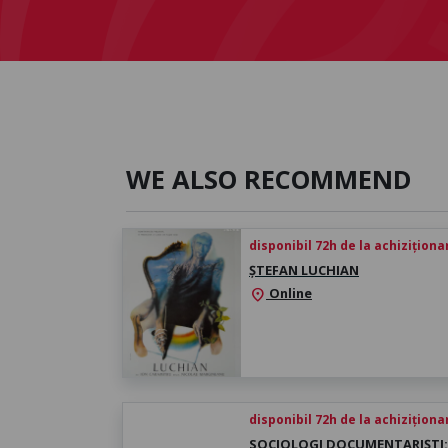
WE ALSO RECOMMEND
disponibil 72h de la achiziționa
ȘTEFAN LUCHIAN
Online
location_on
disponibil 72h de la achiziționa
SOCIOLOGI DOCUMENTARIȘTI: