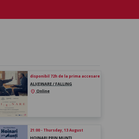
disponibil 72h de la prima accesare
ALI(E)NARE / FALLING
Online
location_on
21:00 - Thursday, 13 August
HOINARI PRIN MUNȚI