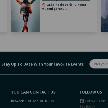
Grădina de vară - Cinema
location_on
Muzeul Țăranului
Stay Up To Date With Your Favorite Events
YOU CAN CONTACT US
FOLLOW US
between 10:00 and 18:00 (L-V)
Follow us on
Facebook