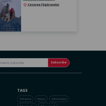
Cetatea Făgărașului
location_on
Subscribe
TAGS
#Drama
#Jazz
#Animație