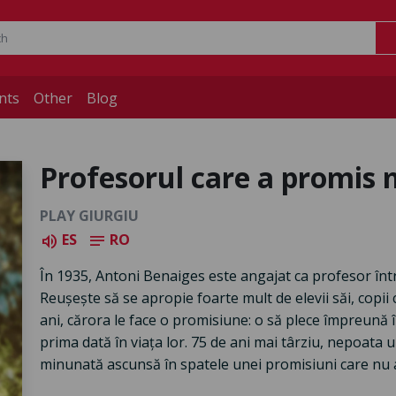
nts
Other
Blog
Profesorul care a promis
PLAY GIURGIU
ES
RO
volume_up
notes
În 1935, Antoni Benaiges este angajat ca profesor într
Reușește să se apropie foarte mult de elevii săi, copii
ani, cărora le face o promisiune: o să plece împreună 
prima dată în viața lor. 75 de ani mai târziu, nepoata 
minunată ascunsă în spatele unei promisiuni care nu a 