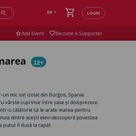
shopping_cart
search
EN
LOGIN
star
favorite
Add Event
Become A Supporter
 marea
12+
-un mic sat izolat din Burgos, Spania.
 cu vârste cuprinse între șase și doisprezece
într-o călătorie să le arate marea pentru
unuia dintre acești elevi descoperă povestea
putut fi dusă la capăt.