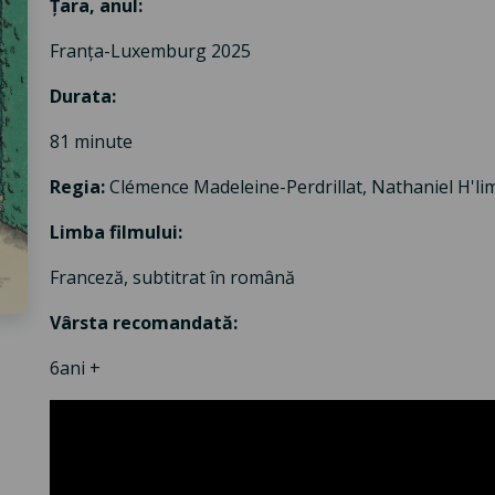
Țara, anul
:
Franța-Luxemburg 2025
Durata
:
81 minute
Regia:
Clémence Madeleine-Perdrillat, Nathaniel H'li
Limba filmului
:
Franceză, subtitrat în română
Vârsta recomandată
:
6
ani +