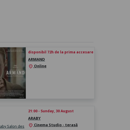
disponibil 72h de la prima accesare
ARMAND
Online
location_on
21:00 - Sunday, 30 August
ARABY
Cinema Studio - terasă
location_on