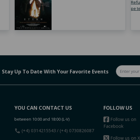
Stay Up To Date With Your Favorite Events
YOU CAN CONTACT US
FOLLOW US
between 10:00 and 18:00 (L-V)
Follow us on
Facebook
call
(+4) 0314215543
/ (+4) 0730826087
Follow us on X