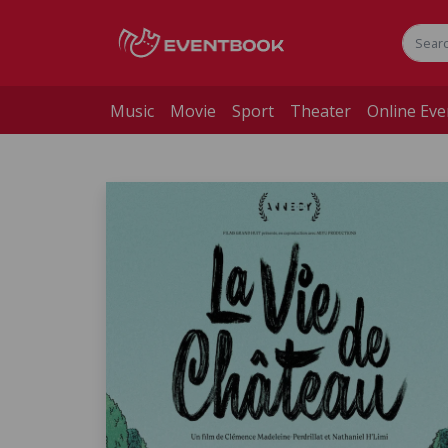
Music
Movie
Sport
Theater
Online Eve