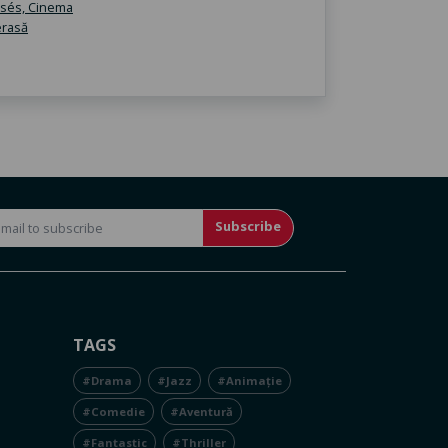
Subscribe
TAGS
#Drama
#Jazz
#Animație
#Comedie
#Aventură
#Fantastic
#Thriller