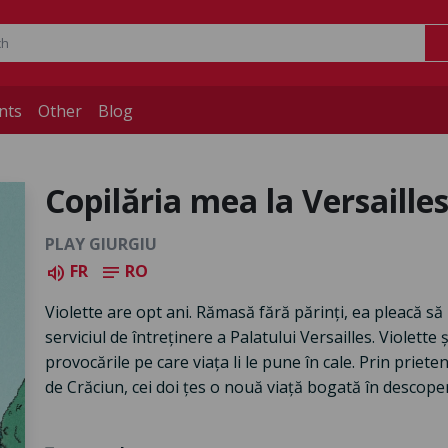
nts
Other
Blog
Copilăria mea la Versaille
PLAY GIURGIU
FR
RO
volume_up
notes
Violette are opt ani. Rămasă fără părinți, ea pleacă să 
serviciul de întreținere a Palatului Versailles. Violett
provocările pe care viața li le pune în cale. Prin prieten
de Crăciun, cei doi țes o nouă viață bogată în descope