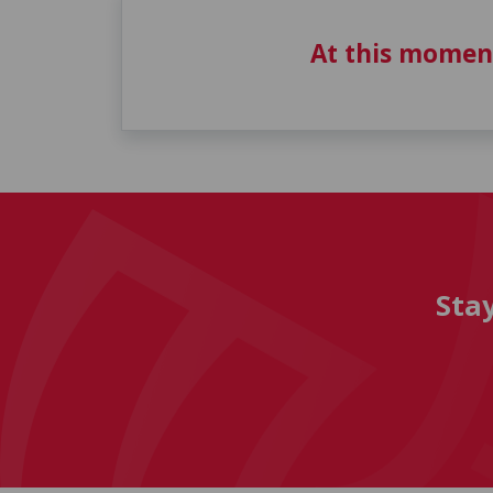
At this momen
Sta