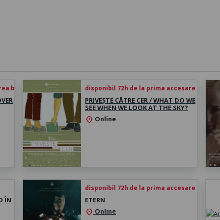
rea biletului
disponibil 72h de la prima accesare
OVER
PRIVEȘTE CĂTRE CER / WHAT DO WE
SEE WHEN WE LOOK AT THE SKY?
Online
location_on
disponibil 72h de la prima accesare
D ÎN
ETERN
Online
location_on