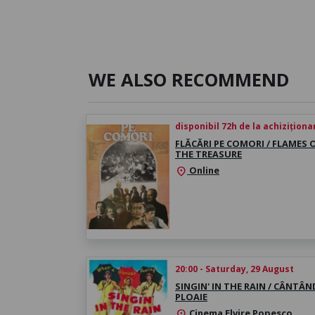
WE ALSO RECOMMEND
disponibil 72h de la achiziționa
FLĂCĂRI PE COMORI / FLAMES 
THE TREASURE
Online
location_on
20:00 - Saturday, 29 August
SINGIN' IN THE RAIN / CÂNTÂN
PLOAIE
Cinema Elvire Popesco
location_on