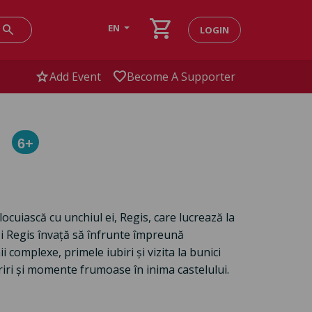
shopping_cart
search
EN
LOGIN
star
favorite
Add Event
Become A Supporter
s
6+
locuiască cu unchiul ei, Regis, care lucrează la
e și Regis învață să înfrunte împreună
ii complexe, primele iubiri și vizita la bunici
riri și momente frumoase în inima castelului.