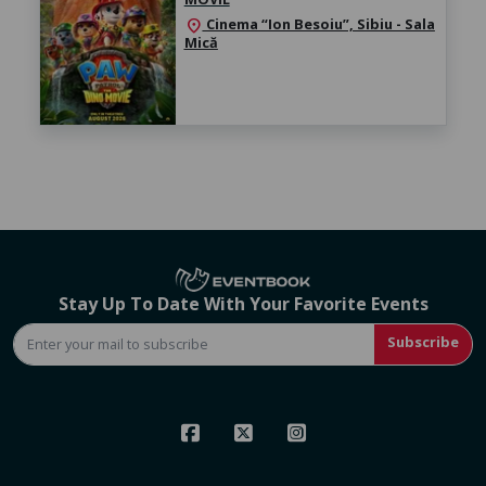
Cinema “Ion Besoiu”, Sibiu - Sala
location_on
Mică
Stay Up To Date With Your Favorite Events
Subscribe