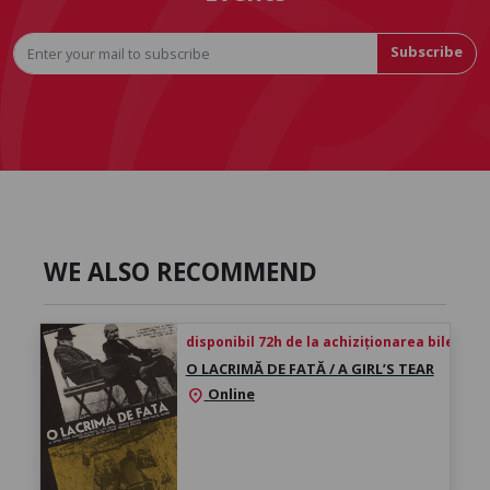
Subscribe
WE ALSO RECOMMEND
disponibil 72h de la achiziționarea biletului
O LACRIMĂ DE FATĂ / A GIRL’S TEAR
Online
location_on