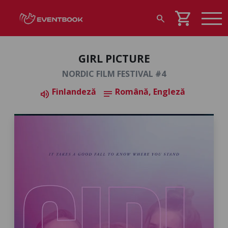
shopping_cart
search
GIRL PICTURE
NORDIC FILM FESTIVAL #4
Finlandeză
Română, Engleză
volume_up
notes