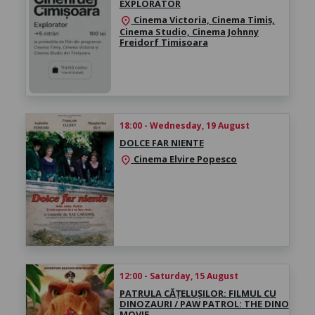
EXPLORATOR
Cinema Victoria, Cinema Timiș,
location_on
Cinema Studio, Cinema Johnny
Freidorf Timisoara
18:00 - Wednesday, 19 August
DOLCE FAR NIENTE
Cinema Elvire Popesco
location_on
12:00 - Saturday, 15 August
PATRULA CĂȚELUȘILOR: FILMUL CU
DINOZAURI / PAW PATROL: THE DINO
MOVIE