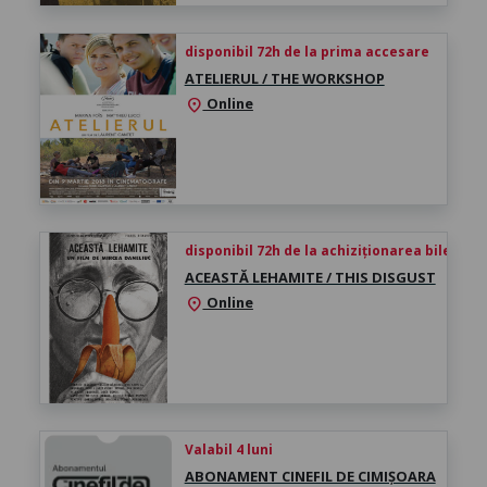
disponibil 72h de la prima accesare
ATELIERUL / THE WORKSHOP
Online
location_on
disponibil 72h de la achiziționarea biletului
ACEASTĂ LEHAMITE / THIS DISGUST
Online
location_on
Valabil 4 luni
ABONAMENT CINEFIL DE CIMIȘOARA