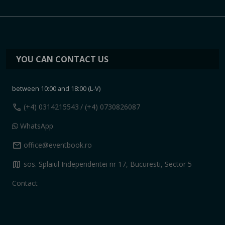
YOU CAN CONTACT US
between 10:00 and 18:00 (L-V)
call
(+4) 0314215543
/ (+4) 0730826087
WhatsApp
mail
office@eventbook.ro
map
sos. Splaiul Independentei nr 17, Bucuresti, Sector 5
Contact